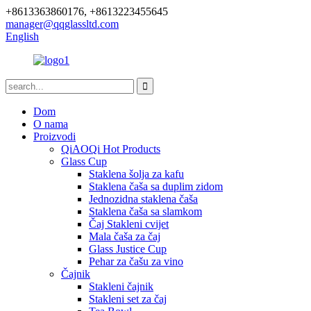
+8613363860176, +8613223455645
manager@qqglassltd.com
English
Dom
O nama
Proizvodi
QiAOQi Hot Products
Glass Cup
Staklena šolja za kafu
Staklena čaša sa duplim zidom
Jednozidna staklena čaša
Staklena čaša sa slamkom
Čaj Stakleni cvijet
Mala čaša za čaj
Glass Justice Cup
Pehar za čašu za vino
Čajnik
Stakleni čajnik
Stakleni set za čaj