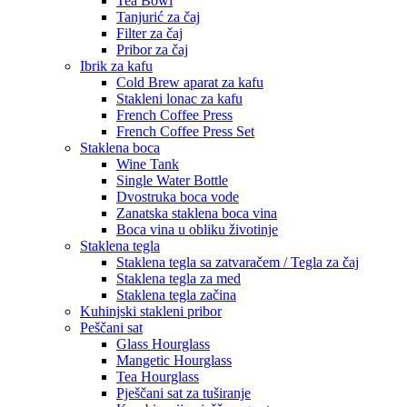
Tea Bowl
Tanjurić za čaj
Filter za čaj
Pribor za čaj
Ibrik za kafu
Cold Brew aparat za kafu
Stakleni lonac za kafu
French Coffee Press
French Coffee Press Set
Staklena boca
Wine Tank
Single Water Bottle
Dvostruka boca vode
Zanatska staklena boca vina
Boca vina u obliku životinje
Staklena tegla
Staklena tegla sa zatvaračem / Tegla za čaj
Staklena tegla za med
Staklena tegla začina
Kuhinjski stakleni pribor
Peščani sat
Glass Hourglass
Mangetic Hourglass
Tea Hourglass
Pješčani sat za tuširanje