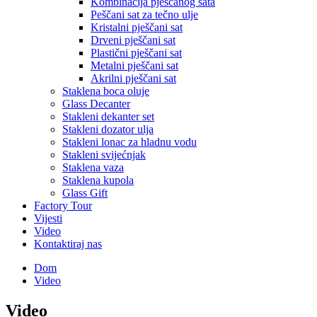
Kombinacija pješčanog sata
Peščani sat za tečno ulje
Kristalni pješčani sat
Drveni pješčani sat
Plastični pješčani sat
Metalni pješčani sat
Akrilni pješčani sat
Staklena boca oluje
Glass Decanter
Stakleni dekanter set
Stakleni dozator ulja
Stakleni lonac za hladnu vodu
Stakleni svijećnjak
Staklena vaza
Staklena kupola
Glass Gift
Factory Tour
Vijesti
Video
Kontaktiraj nas
Dom
Video
Video