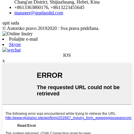
Chang'an District, Shijiazhuang, Hebei, Kina
+8613363860176, +8613223455645
manager@qqglassltd.com
upit sada
© Autorsko pravo 20192020 : Sva prava pridržana.
Pošaljite e-mail
Skype
IOS
x