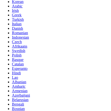
Korean
Arabic
Irish
Greek
Turkish
Italian
Danish
Romanian
Indonesian
Czech
Afrikaans
Swedish
Polish
Basque
Catalan
Esperanto
Hindi
Lao
Albanian
Amharic
Armenian
Azerbaijani
Belarusian
Bengali
Bosnian