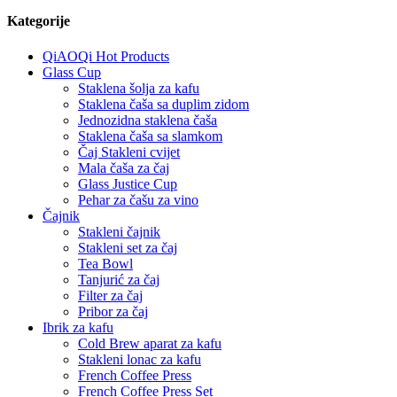
Kategorije
QiAOQi Hot Products
Glass Cup
Staklena šolja za kafu
Staklena čaša sa duplim zidom
Jednozidna staklena čaša
Staklena čaša sa slamkom
Čaj Stakleni cvijet
Mala čaša za čaj
Glass Justice Cup
Pehar za čašu za vino
Čajnik
Stakleni čajnik
Stakleni set za čaj
Tea Bowl
Tanjurić za čaj
Filter za čaj
Pribor za čaj
Ibrik za kafu
Cold Brew aparat za kafu
Stakleni lonac za kafu
French Coffee Press
French Coffee Press Set