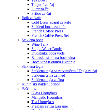
Tea Bowl
Tanjurić za čaj
Filter za čaj
Pribor za čaj
Ibrik za kafu
Cold Brew aparat za kafu
Stakleni lonac za kafu
French Coffee Press
French Coffee Press Set
Staklena boca
Wine Tank
Single Water Bottle
Dvostruka boca vode
Zanatska staklena boca vina
Boca vina u obliku životinje
Staklena tegla
Staklena tegla sa zatvaračem / Tegla za čaj
Staklena tegla za med
Staklena tegla začina
Kuhinjski stakleni pribor
Peščani sat
Glass Hourglass
Mangetic Hourglass
Tea Hourglass
Pješčani sat za tuširanje