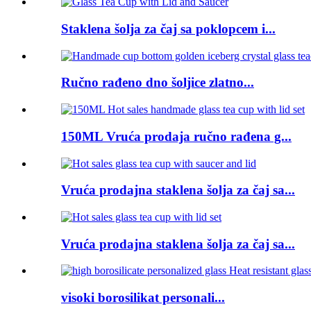
Staklena šolja za čaj sa poklopcem i...
Ručno rađeno dno šoljice zlatno...
150ML Vruća prodaja ručno rađena g...
Vruća prodajna staklena šolja za čaj sa...
Vruća prodajna staklena šolja za čaj sa...
visoki borosilikat personali...