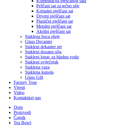
Kombinacija pješčanog sata
Peščani sat za tečno ulje
Kristalni pješčani sat
Drveni pješčani sat
Plastični pješčani sat
Metalni pješčani sat
Akrilni pješčani sat
Staklena boca oluje
Glass Decanter
Stakleni dekanter set
Stakleni dozator ulja
Stakleni lonac za hladnu vodu
Stakleni svijećnjak
Staklena vaza
Staklena kupola
Glass Gift
Factory Tour
Vijesti
Video
Kontaktiraj nas
Dom
Proizvodi
Čajnik
Tea Bowl