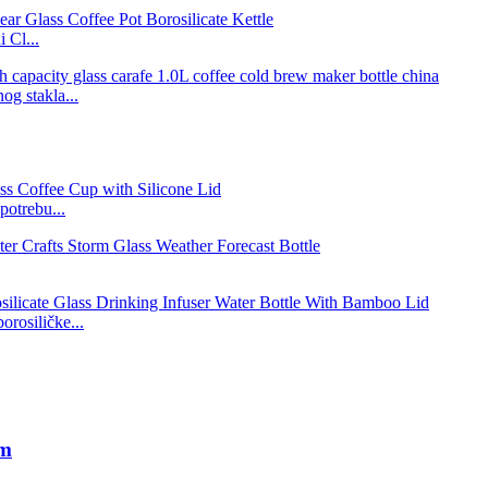
 Cl...
og stakla...
potrebu...
orosiličke...
em