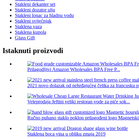
Stakleni dekanter set
Stakleni dozator ulja
Stakleni lonac za hladnu vodu
Stakleni svijećnjak
Staklena vaza
Staklena kupola
Glass Gift
Istaknuti proizvodi
Prilagodljivi Amazon Wholesales BPA Free P...
2021 novo dolazak od nehrđajućeg čelika za francusku pr
Veleprodaja Jeftini veliki restoran vode za piće sok...
Ručno puhano staklo poklon prilagođeni logo Magnetski s
Staklena boca vina u obliku zmaja 2019