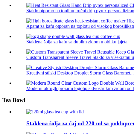
Staklo otporno na toplinu, ručni drip pyrex personalizirani
Aparat za kafu otporan na toplotu od visokog borosilikatn
Staklena šolja za kafu sa duplim zidom u obliku jajeta
Custom Transparent Sleeve Travel Staklo za višekratnu u
Kreativni stilski Desktop Droplet Storm Glass Baromet...
Moderni okrugli prozirni logotip s dvostrukim zidom od b
Tea Bowl
Staklena šolja za čaj od 220 ml sa poklopc