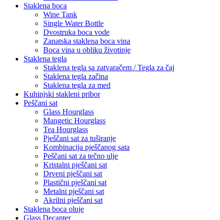
Staklena boca
Wine Tank
Single Water Bottle
Dvostruka boca vode
Zanatska staklena boca vina
Boca vina u obliku životinje
Staklena tegla
Staklena tegla sa zatvaračem / Tegla za čaj
Staklena tegla začina
Staklena tegla za med
Kuhinjski stakleni pribor
Peščani sat
Glass Hourglass
Mangetic Hourglass
Tea Hourglass
Pješčani sat za tuširanje
Kombinacija pješčanog sata
Peščani sat za tečno ulje
Kristalni pješčani sat
Drveni pješčani sat
Plastični pješčani sat
Metalni pješčani sat
Akrilni pješčani sat
Staklena boca oluje
Glass Decanter