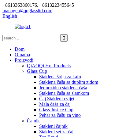
+8613363860176, +8613223455645
manager@qqglassltd.com
English
Dom
O nama
Proizvodi
QiAOQi Hot Products
Glass Cup
Staklena šolja za kafu
Staklena čaša sa duplim zidom
Jednozidna staklena čaša
Staklena čaša sa slamkom
Čaj Stakleni cvijet
Mala čaša za čaj
Glass Justice Cup
Pehar za čašu za vino
Čajnik
Stakleni čajnik
Stakleni set za čaj