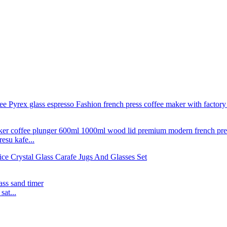
esu kafe...
at...