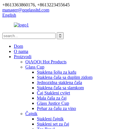
+8613363860176, +8613223455645
manager@qqglassltd.com
English
Dom
O nama
Proizvodi
QiAOQi Hot Products
Glass Cup
Staklena šolja za kafu
Staklena čaša sa duplim zidom
Jednozidna staklena čaša
Staklena čaša sa slamkom
Čaj Stakleni cvijet
Mala čaša za čaj
Glass Justice Cup
Pehar za čašu za vino
Čajnik
Stakleni čajnik
Stakleni set za čaj