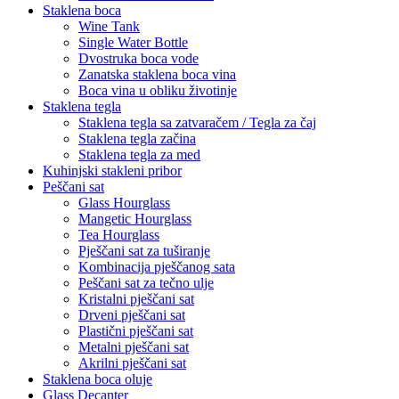
Staklena boca
Wine Tank
Single Water Bottle
Dvostruka boca vode
Zanatska staklena boca vina
Boca vina u obliku životinje
Staklena tegla
Staklena tegla sa zatvaračem / Tegla za čaj
Staklena tegla začina
Staklena tegla za med
Kuhinjski stakleni pribor
Peščani sat
Glass Hourglass
Mangetic Hourglass
Tea Hourglass
Pješčani sat za tuširanje
Kombinacija pješčanog sata
Peščani sat za tečno ulje
Kristalni pješčani sat
Drveni pješčani sat
Plastični pješčani sat
Metalni pješčani sat
Akrilni pješčani sat
Staklena boca oluje
Glass Decanter