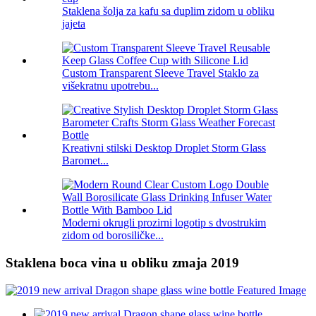
Staklena šolja za kafu sa duplim zidom u obliku
jajeta
Custom Transparent Sleeve Travel Staklo za
višekratnu upotrebu...
Kreativni stilski Desktop Droplet Storm Glass
Baromet...
Moderni okrugli prozirni logotip s dvostrukim
zidom od borosiličke...
Staklena boca vina u obliku zmaja 2019