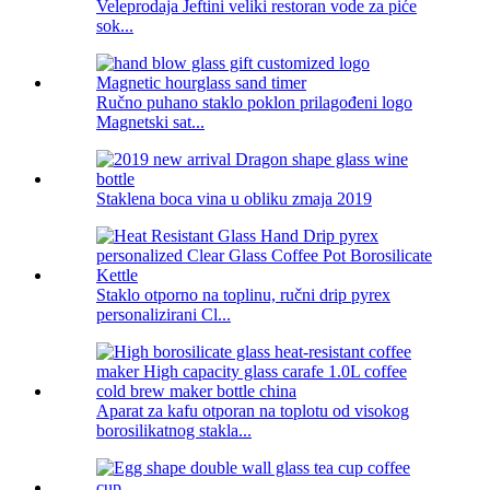
Veleprodaja Jeftini veliki restoran vode za piće
sok...
Ručno puhano staklo poklon prilagođeni logo
Magnetski sat...
Staklena boca vina u obliku zmaja 2019
Staklo otporno na toplinu, ručni drip pyrex
personalizirani Cl...
Aparat za kafu otporan na toplotu od visokog
borosilikatnog stakla...