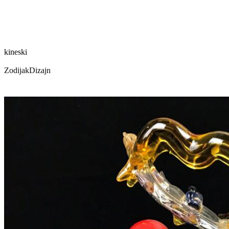
kineski
Zodijak
Dizajn