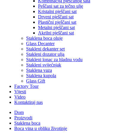
Kombinacija pješčanog sata
Peščani sat za tečno ulje
Kristalni pješčani sat
Drveni pješčani sat
Plastični pješčani sat
Metalni pješčani sat
Akrilni pješčani sat
Staklena boca oluje
Glass Decanter
Stakleni dekanter set
Stakleni dozator ulja
Stakleni lonac za hladnu vodu
Stakleni svijećnjak
Staklena vaza
Staklena kupola
Glass Gift
Factory Tour
Vijesti
Video
Kontaktiraj nas
Dom
Proizvodi
Staklena boca
Boca vina u obliku životinje