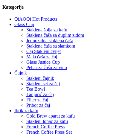
Kategorije
QiAOQi Hot Products
Glass Cup
Staklena šolja za kafu
Staklena čaša sa duplim zidom
Jednozidna staklena čaša
Staklena čaša sa slamkom
Čaj Stakleni cvijet
Mala čaša za čaj
Glass Justice Cup
Pehar za čašu za vino
Čajnik
Stakleni čajnik
Stakleni set za čaj
Tea Bowl
Tanjurić za čaj
Filter za čaj
Pribor za čaj
Ibrik za kafu
Cold Brew aparat za kafu
Stakleni lonac za kafu
French Coffee Press
French Coffee Press Set