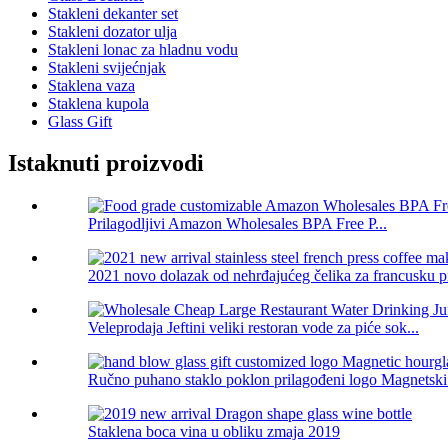
Stakleni dekanter set
Stakleni dozator ulja
Stakleni lonac za hladnu vodu
Stakleni svijećnjak
Staklena vaza
Staklena kupola
Glass Gift
Istaknuti proizvodi
Prilagodljivi Amazon Wholesales BPA Free P...
2021 novo dolazak od nehrđajućeg čelika za francusku pr
Veleprodaja Jeftini veliki restoran vode za piće sok...
Ručno puhano staklo poklon prilagođeni logo Magnetski s
Staklena boca vina u obliku zmaja 2019