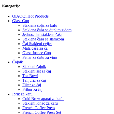
Kategorije
QiAOQi Hot Products
Glass Cup
Staklena šolja za kafu
Staklena čaša sa duplim zidom
Jednozidna staklena čaša
Staklena čaša sa slamkom
Čaj Stakleni cvijet
Mala čaša za čaj
Glass Justice Cup
Pehar za čašu za vino
Čajnik
Stakleni čajnik
Stakleni set za čaj
Tea Bowl
Tanjurić za čaj
Filter za čaj
Pribor za čaj
Ibrik za kafu
Cold Brew aparat za kafu
Stakleni lonac za kafu
French Coffee Press
French Coffee Press Set