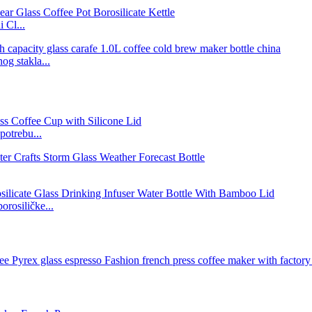
 Cl...
og stakla...
potrebu...
orosiličke...