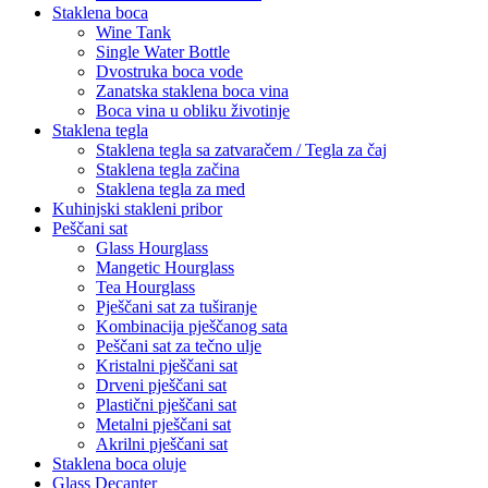
Staklena boca
Wine Tank
Single Water Bottle
Dvostruka boca vode
Zanatska staklena boca vina
Boca vina u obliku životinje
Staklena tegla
Staklena tegla sa zatvaračem / Tegla za čaj
Staklena tegla začina
Staklena tegla za med
Kuhinjski stakleni pribor
Peščani sat
Glass Hourglass
Mangetic Hourglass
Tea Hourglass
Pješčani sat za tuširanje
Kombinacija pješčanog sata
Peščani sat za tečno ulje
Kristalni pješčani sat
Drveni pješčani sat
Plastični pješčani sat
Metalni pješčani sat
Akrilni pješčani sat
Staklena boca oluje
Glass Decanter