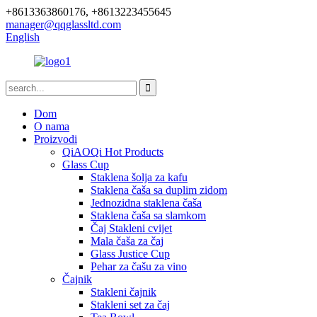
+8613363860176, +8613223455645
manager@qqglassltd.com
English
Dom
O nama
Proizvodi
QiAOQi Hot Products
Glass Cup
Staklena šolja za kafu
Staklena čaša sa duplim zidom
Jednozidna staklena čaša
Staklena čaša sa slamkom
Čaj Stakleni cvijet
Mala čaša za čaj
Glass Justice Cup
Pehar za čašu za vino
Čajnik
Stakleni čajnik
Stakleni set za čaj