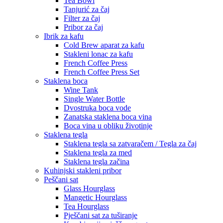
Tea Bowl
Tanjurić za čaj
Filter za čaj
Pribor za čaj
Ibrik za kafu
Cold Brew aparat za kafu
Stakleni lonac za kafu
French Coffee Press
French Coffee Press Set
Staklena boca
Wine Tank
Single Water Bottle
Dvostruka boca vode
Zanatska staklena boca vina
Boca vina u obliku životinje
Staklena tegla
Staklena tegla sa zatvaračem / Tegla za čaj
Staklena tegla za med
Staklena tegla začina
Kuhinjski stakleni pribor
Peščani sat
Glass Hourglass
Mangetic Hourglass
Tea Hourglass
Pješčani sat za tuširanje