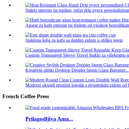
Staklo otporno na toplinu, ručni drip pyrex personalizirani
Aparat za kafu otporan na toplotu od visokog borosilikatn
Staklena šolja za kafu sa duplim zidom u obliku jajeta
Custom Transparent Sleeve Travel Staklo za višekratnu u
Kreativni stilski Desktop Droplet Storm Glass Baromet...
Moderni okrugli prozirni logotip s dvostrukim zidom od b
French Coffee Press
Prilagodljiva Ama...