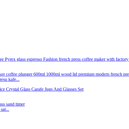
esu kafe...
at...