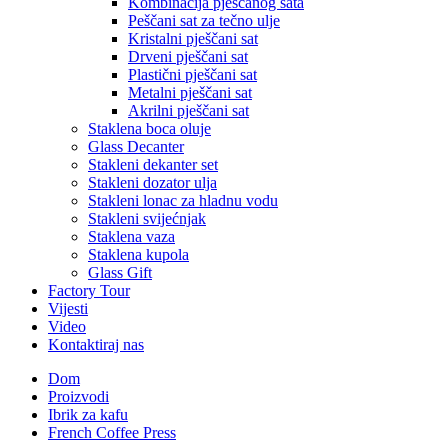
Kombinacija pješčanog sata
Peščani sat za tečno ulje
Kristalni pješčani sat
Drveni pješčani sat
Plastični pješčani sat
Metalni pješčani sat
Akrilni pješčani sat
Staklena boca oluje
Glass Decanter
Stakleni dekanter set
Stakleni dozator ulja
Stakleni lonac za hladnu vodu
Stakleni svijećnjak
Staklena vaza
Staklena kupola
Glass Gift
Factory Tour
Vijesti
Video
Kontaktiraj nas
Dom
Proizvodi
Ibrik za kafu
French Coffee Press