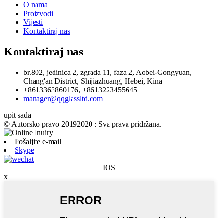
O nama
Proizvodi
Vijesti
Kontaktiraj nas
Kontaktiraj nas
br.802, jedinica 2, zgrada 11, faza 2, Aobei-Gongyuan,
Chang'an District, Shijiazhuang, Hebei, Kina
+8613363860176, +8613223455645
manager@qqglassltd.com
upit sada
© Autorsko pravo 20192020 : Sva prava pridržana.
Pošaljite e-mail
Skype
IOS
x