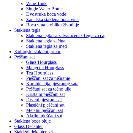
Wine Tank
Single Water Bottle
Dvostruka boca vode
Zanatska staklena boca vina
Boca vina u obliku životinje
Staklena tegla
Staklena tegla sa zatvaračem / Tegla za čaj
Staklena tegla začina
Staklena tegla za med
Kuhinjski stakleni pribor
Peščani sat
Glass Hourglass
Mangetic Hourglass
Tea Hourglass
Pješčani sat za tuširanje
Kombinacija pješčanog sata
Peščani sat za tečno ulje
Kristalni pješčani sat
Drveni pješčani sat
Plastični pješčani sat
Metalni pješčani sat
Akrilni pješčani sat
Staklena boca oluje
Glass Decanter
Stakleni dekanter set