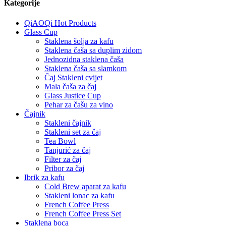
Kategorije
QiAOQi Hot Products
Glass Cup
Staklena šolja za kafu
Staklena čaša sa duplim zidom
Jednozidna staklena čaša
Staklena čaša sa slamkom
Čaj Stakleni cvijet
Mala čaša za čaj
Glass Justice Cup
Pehar za čašu za vino
Čajnik
Stakleni čajnik
Stakleni set za čaj
Tea Bowl
Tanjurić za čaj
Filter za čaj
Pribor za čaj
Ibrik za kafu
Cold Brew aparat za kafu
Stakleni lonac za kafu
French Coffee Press
French Coffee Press Set
Staklena boca