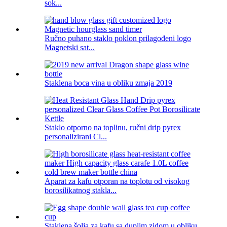
sok...
Ručno puhano staklo poklon prilagođeni logo
Magnetski sat...
Staklena boca vina u obliku zmaja 2019
Staklo otporno na toplinu, ručni drip pyrex
personalizirani Cl...
Aparat za kafu otporan na toplotu od visokog
borosilikatnog stakla...
Staklena šolja za kafu sa duplim zidom u obliku