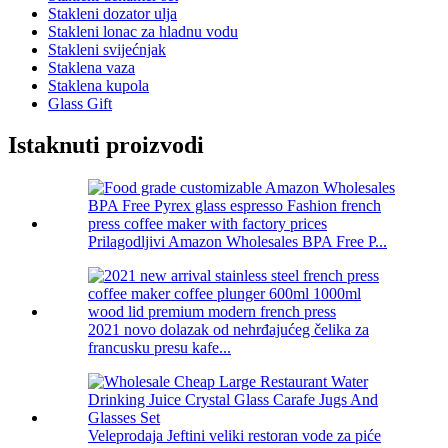
Stakleni dozator ulja
Stakleni lonac za hladnu vodu
Stakleni svijećnjak
Staklena vaza
Staklena kupola
Glass Gift
Istaknuti proizvodi
Prilagodljivi Amazon Wholesales BPA Free P...
2021 novo dolazak od nehrđajućeg čelika za
francusku presu kafe...
Veleprodaja Jeftini veliki restoran vode za piće