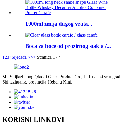
1000ml zmija dugog vrata...
Boca za boce od prozirnog stakla /...
1
2
3
4
Sljedeća >
>>
Stranica 1 / 4
Mi, Shijiazhuang Qiaoqi Glass Product Co., Ltd. nalazi se u gradu
Shijiazhuang, provincija Hebei u Kini.
KORISNI LINKOVI