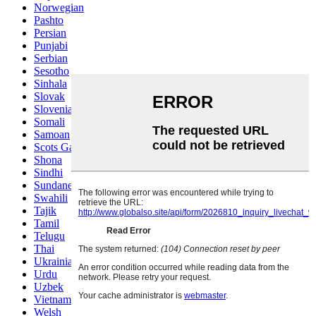
Norwegian
Pashto
Persian
Punjabi
Serbian
Sesotho
Sinhala
Slovak
Slovenian
Somali
Samoan
Scots Gaelic
Shona
Sindhi
Sundanese
Swahili
Tajik
Tamil
Telugu
Thai
Ukrainian
Urdu
Uzbek
Vietnamese
Welsh