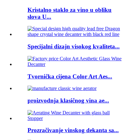
Kristalno staklo za vino u obliku
slova U...
Specijalni dizajn visokog kvaliteta...
Tvornička cijena Color Art Aes...
proizvodnja klasičnog vina ae...
Prozračivanje vinskog dekanta sa...