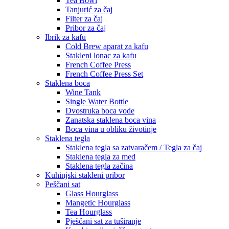
Tea Bowl
Tanjurić za čaj
Filter za čaj
Pribor za čaj
Ibrik za kafu
Cold Brew aparat za kafu
Stakleni lonac za kafu
French Coffee Press
French Coffee Press Set
Staklena boca
Wine Tank
Single Water Bottle
Dvostruka boca vode
Zanatska staklena boca vina
Boca vina u obliku životinje
Staklena tegla
Staklena tegla sa zatvaračem / Tegla za čaj
Staklena tegla za med
Staklena tegla začina
Kuhinjski stakleni pribor
Peščani sat
Glass Hourglass
Mangetic Hourglass
Tea Hourglass
Pješčani sat za tuširanje