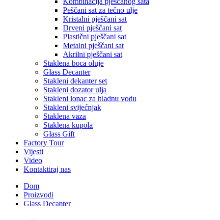
Kombinacija pješčanog sata
Peščani sat za tečno ulje
Kristalni pješčani sat
Drveni pješčani sat
Plastični pješčani sat
Metalni pješčani sat
Akrilni pješčani sat
Staklena boca oluje
Glass Decanter
Stakleni dekanter set
Stakleni dozator ulja
Stakleni lonac za hladnu vodu
Stakleni svijećnjak
Staklena vaza
Staklena kupola
Glass Gift
Factory Tour
Vijesti
Video
Kontaktiraj nas
Dom
Proizvodi
Glass Decanter