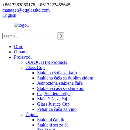
+8613363860176, +8613223455645
manager@qqglassltd.com
English
Dom
O nama
Proizvodi
QiAOQi Hot Products
Glass Cup
Staklena šolja za kafu
Staklena čaša sa duplim zidom
Jednozidna staklena čaša
Staklena čaša sa slamkom
Čaj Stakleni cvijet
Mala čaša za čaj
Glass Justice Cup
Pehar za čašu za vino
Čajnik
Stakleni čajnik
Stakleni set za čaj