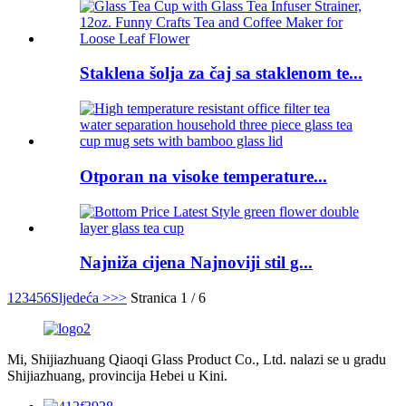
Staklena šolja za čaj sa staklenom te...
Otporan na visoke temperature...
Najniža cijena Najnoviji stil g...
1
2
3
4
5
6
Sljedeća >
>>
Stranica 1 / 6
Mi, Shijiazhuang Qiaoqi Glass Product Co., Ltd. nalazi se u gradu
Shijiazhuang, provincija Hebei u Kini.