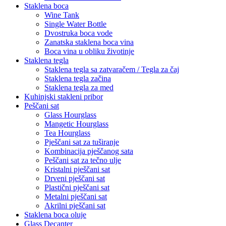
Staklena boca
Wine Tank
Single Water Bottle
Dvostruka boca vode
Zanatska staklena boca vina
Boca vina u obliku životinje
Staklena tegla
Staklena tegla sa zatvaračem / Tegla za čaj
Staklena tegla začina
Staklena tegla za med
Kuhinjski stakleni pribor
Peščani sat
Glass Hourglass
Mangetic Hourglass
Tea Hourglass
Pješčani sat za tuširanje
Kombinacija pješčanog sata
Peščani sat za tečno ulje
Kristalni pješčani sat
Drveni pješčani sat
Plastični pješčani sat
Metalni pješčani sat
Akrilni pješčani sat
Staklena boca oluje
Glass Decanter