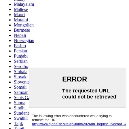
Malayalam
Maltese
Maori
Marathi
Mongolian
Burmese
Nepali
Norwegian
Pashto
Persian
Punjabi
Serbian
Sesotho
Sinhala
Slovak
Slovenian
Somali
Samoan
Scots Gaelic
Shona
Sindhi
Sundanese
Swahili
Tajik
Tamil