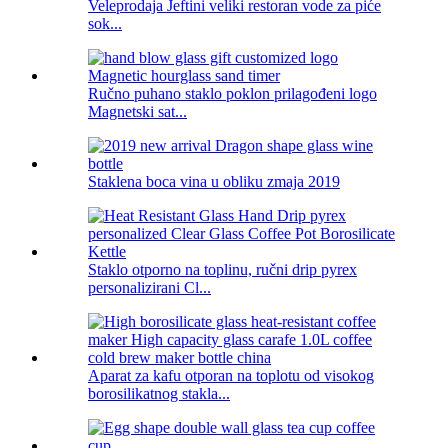
Veleprodaja Jeftini veliki restoran vode za piće
sok...
Ručno puhano staklo poklon prilagođeni logo
Magnetski sat...
Staklena boca vina u obliku zmaja 2019
Staklo otporno na toplinu, ručni drip pyrex
personalizirani Cl...
Aparat za kafu otporan na toplotu od visokog
borosilikatnog stakla...