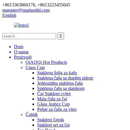
+8613363860176, +8613223455645
manager@qqglassltd.com
English
Dom
O nama
Proizvodi
QiAOQi Hot Products
Glass Cup
Staklena šolja za kafu
Staklena čaša sa duplim zidom
Jednozidna staklena čaša
Staklena čaša sa slamkom
Čaj Stakleni cvijet
Mala čaša za čaj
Glass Justice Cup
Pehar za čašu za vino
Čajnik
Stakleni čajnik
Stakleni set za čaj