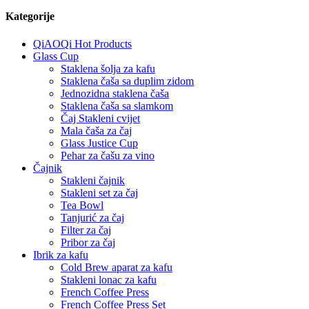
Kategorije
QiAOQi Hot Products
Glass Cup
Staklena šolja za kafu
Staklena čaša sa duplim zidom
Jednozidna staklena čaša
Staklena čaša sa slamkom
Čaj Stakleni cvijet
Mala čaša za čaj
Glass Justice Cup
Pehar za čašu za vino
Čajnik
Stakleni čajnik
Stakleni set za čaj
Tea Bowl
Tanjurić za čaj
Filter za čaj
Pribor za čaj
Ibrik za kafu
Cold Brew aparat za kafu
Stakleni lonac za kafu
French Coffee Press
French Coffee Press Set