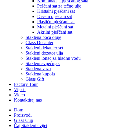
Kombinacija pješčanog sata
Peščani sat za tečno ulje
Kristalni pješčani sat
Drveni pješčani sat
Plastični pješčani sat
Metalni pješčani sat
Akrilni pješčani sat
Staklena boca oluje
Glass Decanter
Stakleni dekanter set
Stakleni dozator ulja
Stakleni lonac za hladnu vodu
Stakleni svijećnjak
Staklena vaza
Staklena kupola
Glass Gift
Factory Tour
Vijesti
Video
Kontaktiraj nas
Dom
Proizvodi
Glass Cup
Čaj Stakleni cvijet