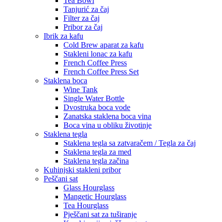
Tea Bowl
Tanjurić za čaj
Filter za čaj
Pribor za čaj
Ibrik za kafu
Cold Brew aparat za kafu
Stakleni lonac za kafu
French Coffee Press
French Coffee Press Set
Staklena boca
Wine Tank
Single Water Bottle
Dvostruka boca vode
Zanatska staklena boca vina
Boca vina u obliku životinje
Staklena tegla
Staklena tegla sa zatvaračem / Tegla za čaj
Staklena tegla za med
Staklena tegla začina
Kuhinjski stakleni pribor
Peščani sat
Glass Hourglass
Mangetic Hourglass
Tea Hourglass
Pješčani sat za tuširanje