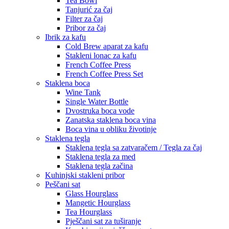
Tea Bowl
Tanjurić za čaj
Filter za čaj
Pribor za čaj
Ibrik za kafu
Cold Brew aparat za kafu
Stakleni lonac za kafu
French Coffee Press
French Coffee Press Set
Staklena boca
Wine Tank
Single Water Bottle
Dvostruka boca vode
Zanatska staklena boca vina
Boca vina u obliku životinje
Staklena tegla
Staklena tegla sa zatvaračem / Tegla za čaj
Staklena tegla za med
Staklena tegla začina
Kuhinjski stakleni pribor
Peščani sat
Glass Hourglass
Mangetic Hourglass
Tea Hourglass
Pješčani sat za tuširanje