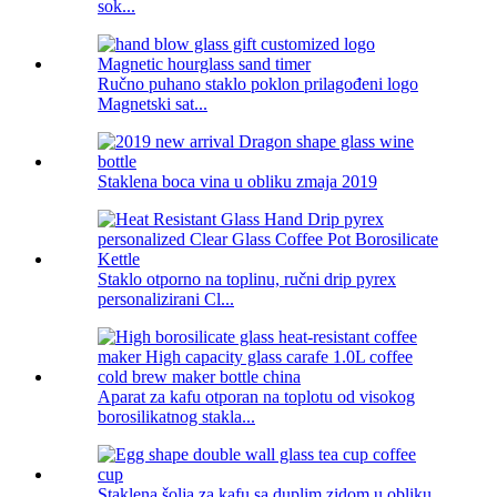
sok...
Ručno puhano staklo poklon prilagođeni logo
Magnetski sat...
Staklena boca vina u obliku zmaja 2019
Staklo otporno na toplinu, ručni drip pyrex
personalizirani Cl...
Aparat za kafu otporan na toplotu od visokog
borosilikatnog stakla...
Staklena šolja za kafu sa duplim zidom u obliku