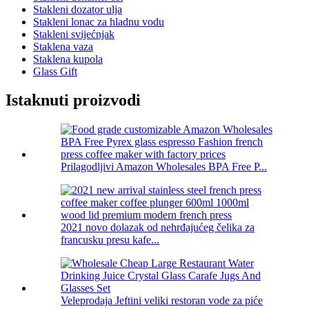
Stakleni dozator ulja
Stakleni lonac za hladnu vodu
Stakleni svijećnjak
Staklena vaza
Staklena kupola
Glass Gift
Istaknuti proizvodi
Prilagodljivi Amazon Wholesales BPA Free P...
2021 novo dolazak od nehrđajućeg čelika za
francusku presu kafe...
Veleprodaja Jeftini veliki restoran vode za piće