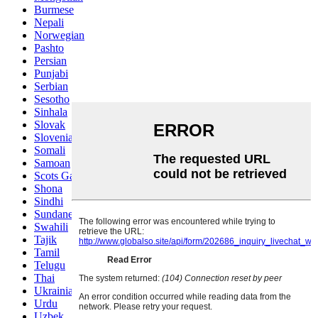
Burmese
Nepali
Norwegian
Pashto
Persian
Punjabi
Serbian
Sesotho
Sinhala
Slovak
Slovenian
Somali
Samoan
Scots Gaelic
Shona
Sindhi
Sundanese
Swahili
Tajik
Tamil
Telugu
Thai
Ukrainian
Urdu
Uzbek