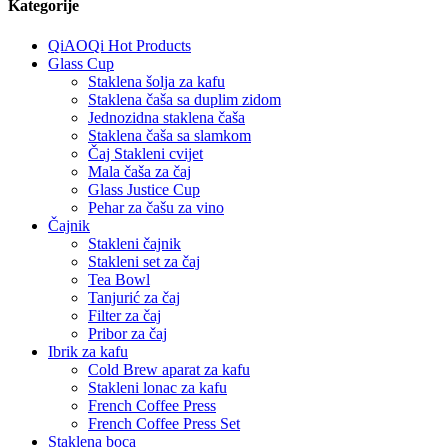
Kategorije
QiAOQi Hot Products
Glass Cup
Staklena šolja za kafu
Staklena čaša sa duplim zidom
Jednozidna staklena čaša
Staklena čaša sa slamkom
Čaj Stakleni cvijet
Mala čaša za čaj
Glass Justice Cup
Pehar za čašu za vino
Čajnik
Stakleni čajnik
Stakleni set za čaj
Tea Bowl
Tanjurić za čaj
Filter za čaj
Pribor za čaj
Ibrik za kafu
Cold Brew aparat za kafu
Stakleni lonac za kafu
French Coffee Press
French Coffee Press Set
Staklena boca