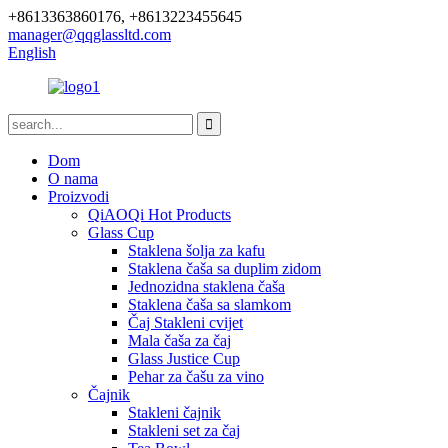
+8613363860176, +8613223455645
manager@qqglassltd.com
English
Dom
O nama
Proizvodi
QiAOQi Hot Products
Glass Cup
Staklena šolja za kafu
Staklena čaša sa duplim zidom
Jednozidna staklena čaša
Staklena čaša sa slamkom
Čaj Stakleni cvijet
Mala čaša za čaj
Glass Justice Cup
Pehar za čašu za vino
Čajnik
Stakleni čajnik
Stakleni set za čaj