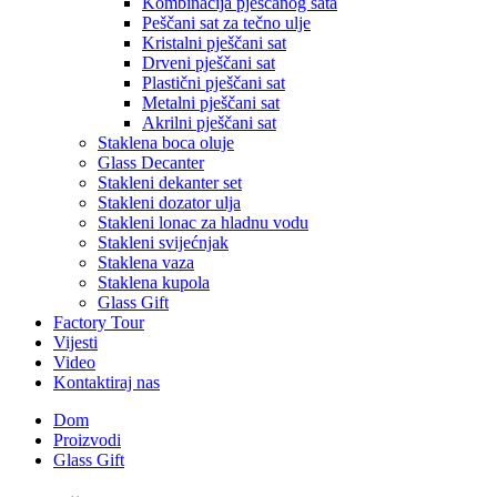
Kombinacija pješčanog sata
Peščani sat za tečno ulje
Kristalni pješčani sat
Drveni pješčani sat
Plastični pješčani sat
Metalni pješčani sat
Akrilni pješčani sat
Staklena boca oluje
Glass Decanter
Stakleni dekanter set
Stakleni dozator ulja
Stakleni lonac za hladnu vodu
Stakleni svijećnjak
Staklena vaza
Staklena kupola
Glass Gift
Factory Tour
Vijesti
Video
Kontaktiraj nas
Dom
Proizvodi
Glass Gift