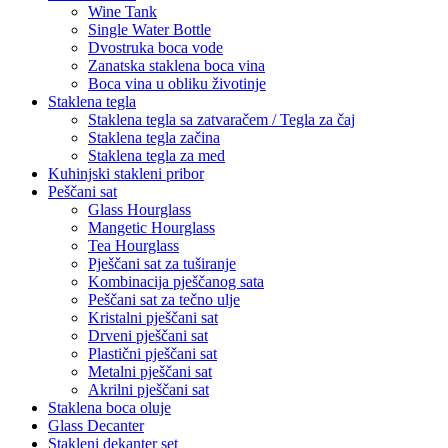
Wine Tank
Single Water Bottle
Dvostruka boca vode
Zanatska staklena boca vina
Boca vina u obliku životinje
Staklena tegla
Staklena tegla sa zatvaračem / Tegla za čaj
Staklena tegla začina
Staklena tegla za med
Kuhinjski stakleni pribor
Peščani sat
Glass Hourglass
Mangetic Hourglass
Tea Hourglass
Pješčani sat za tuširanje
Kombinacija pješčanog sata
Peščani sat za tečno ulje
Kristalni pješčani sat
Drveni pješčani sat
Plastični pješčani sat
Metalni pješčani sat
Akrilni pješčani sat
Staklena boca oluje
Glass Decanter
Stakleni dekanter set