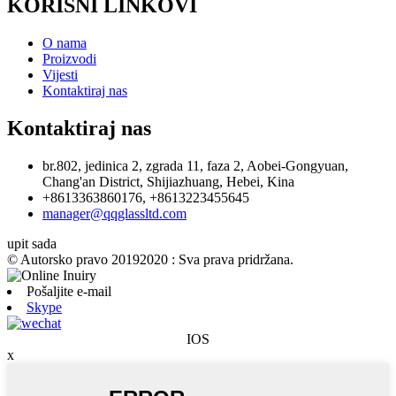
KORISNI LINKOVI
O nama
Proizvodi
Vijesti
Kontaktiraj nas
Kontaktiraj nas
br.802, jedinica 2, zgrada 11, faza 2, Aobei-Gongyuan,
Chang'an District, Shijiazhuang, Hebei, Kina
+8613363860176, +8613223455645
manager@qqglassltd.com
upit sada
© Autorsko pravo 20192020 : Sva prava pridržana.
Pošaljite e-mail
Skype
IOS
x