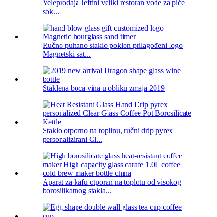
Veleprodaja Jeftini veliki restoran vode za piće
sok...
Ručno puhano staklo poklon prilagođeni logo
Magnetski sat...
Staklena boca vina u obliku zmaja 2019
Staklo otporno na toplinu, ručni drip pyrex
personalizirani Cl...
Aparat za kafu otporan na toplotu od visokog
borosilikatnog stakla...