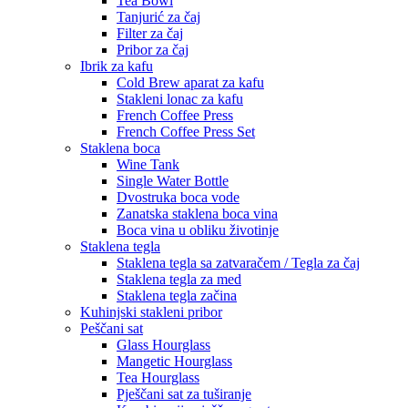
Tea Bowl
Tanjurić za čaj
Filter za čaj
Pribor za čaj
Ibrik za kafu
Cold Brew aparat za kafu
Stakleni lonac za kafu
French Coffee Press
French Coffee Press Set
Staklena boca
Wine Tank
Single Water Bottle
Dvostruka boca vode
Zanatska staklena boca vina
Boca vina u obliku životinje
Staklena tegla
Staklena tegla sa zatvaračem / Tegla za čaj
Staklena tegla za med
Staklena tegla začina
Kuhinjski stakleni pribor
Peščani sat
Glass Hourglass
Mangetic Hourglass
Tea Hourglass
Pješčani sat za tuširanje