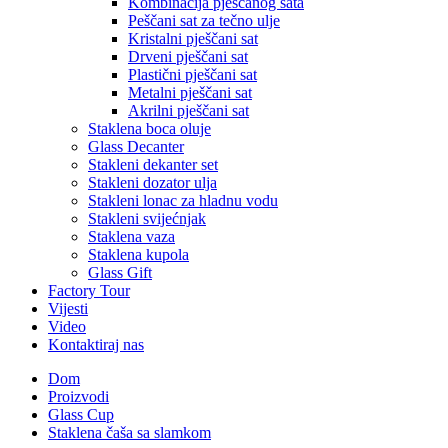
Kombinacija pješčanog sata
Peščani sat za tečno ulje
Kristalni pješčani sat
Drveni pješčani sat
Plastični pješčani sat
Metalni pješčani sat
Akrilni pješčani sat
Staklena boca oluje
Glass Decanter
Stakleni dekanter set
Stakleni dozator ulja
Stakleni lonac za hladnu vodu
Stakleni svijećnjak
Staklena vaza
Staklena kupola
Glass Gift
Factory Tour
Vijesti
Video
Kontaktiraj nas
Dom
Proizvodi
Glass Cup
Staklena čaša sa slamkom