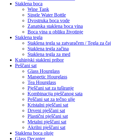
Staklena boca
Wine Tank
Single Water Bottle
Dvostruka boca vode
Zanatska staklena boca vina
Boca vina u obliku životinje
Staklena tegla
Staklena tegla sa zatvaračem / Tegla za čaj
Staklena tegla začina
Staklena tegla za med
Kuhinjski stakleni pribor
Peščani sat
Glass Hourglass
Mangetic Hourglass
Tea Hourglass
Pješčani sat za tuširanje
Kombinacija pješčanog sata
Peščani sat za tečno ulje
Kristalni pješčani sat
Drveni pješčani sat
Plastični pješčani sat
Metalni pješčani sat
Akrilni pješčani sat
Staklena boca oluje
Glass Decanter