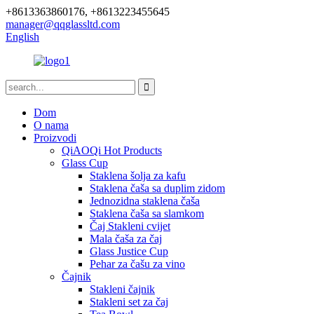
+8613363860176, +8613223455645
manager@qqglassltd.com
English
Dom
O nama
Proizvodi
QiAOQi Hot Products
Glass Cup
Staklena šolja za kafu
Staklena čaša sa duplim zidom
Jednozidna staklena čaša
Staklena čaša sa slamkom
Čaj Stakleni cvijet
Mala čaša za čaj
Glass Justice Cup
Pehar za čašu za vino
Čajnik
Stakleni čajnik
Stakleni set za čaj