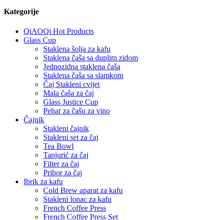
Kategorije
QiAOQi Hot Products
Glass Cup
Staklena šolja za kafu
Staklena čaša sa duplim zidom
Jednozidna staklena čaša
Staklena čaša sa slamkom
Čaj Stakleni cvijet
Mala čaša za čaj
Glass Justice Cup
Pehar za čašu za vino
Čajnik
Stakleni čajnik
Stakleni set za čaj
Tea Bowl
Tanjurić za čaj
Filter za čaj
Pribor za čaj
Ibrik za kafu
Cold Brew aparat za kafu
Stakleni lonac za kafu
French Coffee Press
French Coffee Press Set