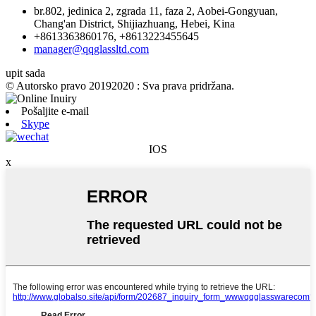
br.802, jedinica 2, zgrada 11, faza 2, Aobei-Gongyuan,
Chang'an District, Shijiazhuang, Hebei, Kina
+8613363860176, +8613223455645
manager@qqglassltd.com
upit sada
© Autorsko pravo 20192020 : Sva prava pridržana.
Pošaljite e-mail
Skype
IOS
x