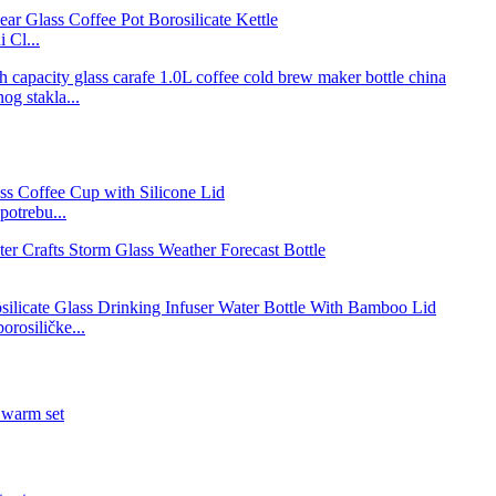
 Cl...
og stakla...
potrebu...
orosiličke...