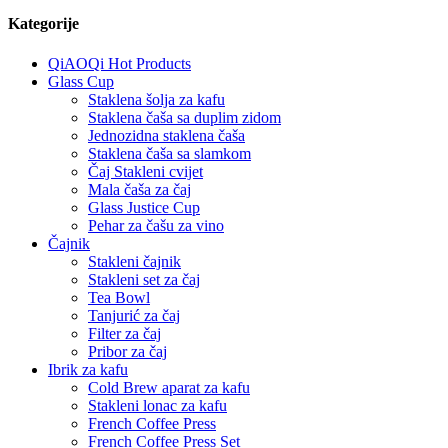
Kategorije
QiAOQi Hot Products
Glass Cup
Staklena šolja za kafu
Staklena čaša sa duplim zidom
Jednozidna staklena čaša
Staklena čaša sa slamkom
Čaj Stakleni cvijet
Mala čaša za čaj
Glass Justice Cup
Pehar za čašu za vino
Čajnik
Stakleni čajnik
Stakleni set za čaj
Tea Bowl
Tanjurić za čaj
Filter za čaj
Pribor za čaj
Ibrik za kafu
Cold Brew aparat za kafu
Stakleni lonac za kafu
French Coffee Press
French Coffee Press Set