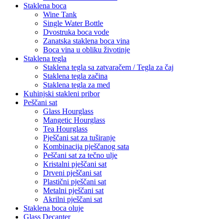
Staklena boca
Wine Tank
Single Water Bottle
Dvostruka boca vode
Zanatska staklena boca vina
Boca vina u obliku životinje
Staklena tegla
Staklena tegla sa zatvaračem / Tegla za čaj
Staklena tegla začina
Staklena tegla za med
Kuhinjski stakleni pribor
Peščani sat
Glass Hourglass
Mangetic Hourglass
Tea Hourglass
Pješčani sat za tuširanje
Kombinacija pješčanog sata
Peščani sat za tečno ulje
Kristalni pješčani sat
Drveni pješčani sat
Plastični pješčani sat
Metalni pješčani sat
Akrilni pješčani sat
Staklena boca oluje
Glass Decanter