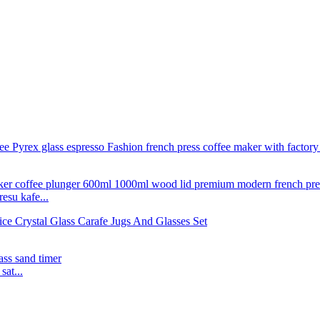
esu kafe...
at...