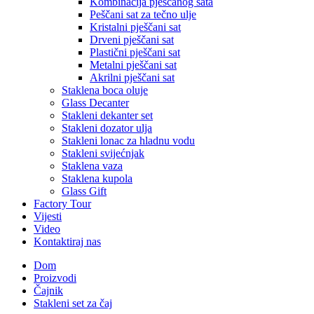
Kombinacija pješčanog sata
Peščani sat za tečno ulje
Kristalni pješčani sat
Drveni pješčani sat
Plastični pješčani sat
Metalni pješčani sat
Akrilni pješčani sat
Staklena boca oluje
Glass Decanter
Stakleni dekanter set
Stakleni dozator ulja
Stakleni lonac za hladnu vodu
Stakleni svijećnjak
Staklena vaza
Staklena kupola
Glass Gift
Factory Tour
Vijesti
Video
Kontaktiraj nas
Dom
Proizvodi
Čajnik
Stakleni set za čaj