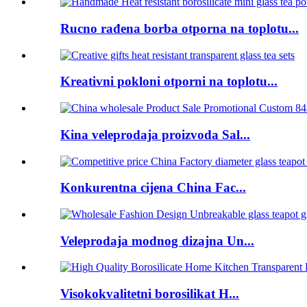
Rucno rađena borba otporna na toplotu...
Kreativni pokloni otporni na toplotu...
Kina veleprodaja proizvoda Sal...
Konkurentna cijena China Fac...
Veleprodaja modnog dizajna Un...
Visokokvalitetni borosilikat H...