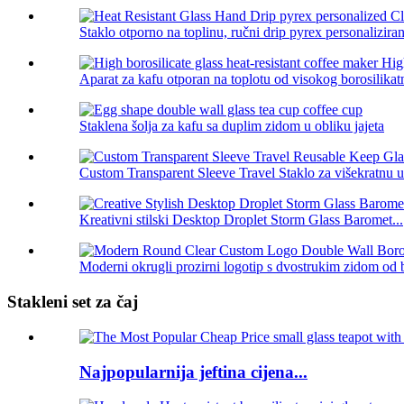
Staklo otporno na toplinu, ručni drip pyrex personalizirani
Aparat za kafu otporan na toplotu od visokog borosilikatn
Staklena šolja za kafu sa duplim zidom u obliku jajeta
Custom Transparent Sleeve Travel Staklo za višekratnu u
Kreativni stilski Desktop Droplet Storm Glass Baromet...
Moderni okrugli prozirni logotip s dvostrukim zidom od b
Stakleni set za čaj
Najpopularnija jeftina cijena...