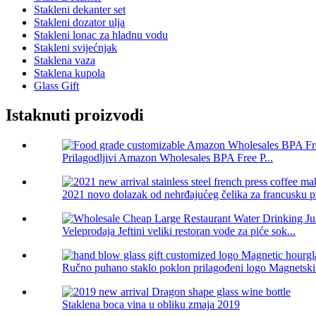
Stakleni dekanter set
Stakleni dozator ulja
Stakleni lonac za hladnu vodu
Stakleni svijećnjak
Staklena vaza
Staklena kupola
Glass Gift
Istaknuti proizvodi
Prilagodljivi Amazon Wholesales BPA Free P...
2021 novo dolazak od nehrđajućeg čelika za francusku pr
Veleprodaja Jeftini veliki restoran vode za piće sok...
Ručno puhano staklo poklon prilagođeni logo Magnetski s
Staklena boca vina u obliku zmaja 2019