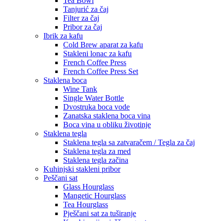
Tea Bowl
Tanjurić za čaj
Filter za čaj
Pribor za čaj
Ibrik za kafu
Cold Brew aparat za kafu
Stakleni lonac za kafu
French Coffee Press
French Coffee Press Set
Staklena boca
Wine Tank
Single Water Bottle
Dvostruka boca vode
Zanatska staklena boca vina
Boca vina u obliku životinje
Staklena tegla
Staklena tegla sa zatvaračem / Tegla za čaj
Staklena tegla za med
Staklena tegla začina
Kuhinjski stakleni pribor
Peščani sat
Glass Hourglass
Mangetic Hourglass
Tea Hourglass
Pješčani sat za tuširanje