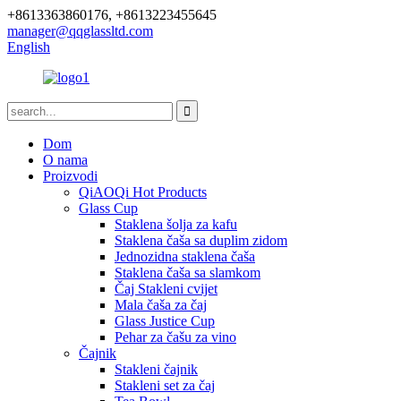
+8613363860176, +8613223455645
manager@qqglassltd.com
English
Dom
O nama
Proizvodi
QiAOQi Hot Products
Glass Cup
Staklena šolja za kafu
Staklena čaša sa duplim zidom
Jednozidna staklena čaša
Staklena čaša sa slamkom
Čaj Stakleni cvijet
Mala čaša za čaj
Glass Justice Cup
Pehar za čašu za vino
Čajnik
Stakleni čajnik
Stakleni set za čaj