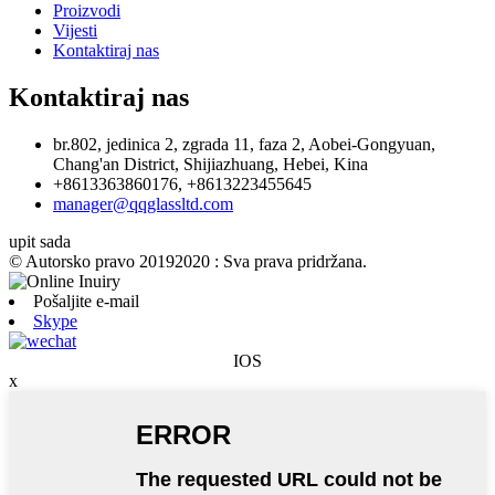
Proizvodi
Vijesti
Kontaktiraj nas
Kontaktiraj nas
br.802, jedinica 2, zgrada 11, faza 2, Aobei-Gongyuan,
Chang'an District, Shijiazhuang, Hebei, Kina
+8613363860176, +8613223455645
manager@qqglassltd.com
upit sada
© Autorsko pravo 20192020 : Sva prava pridržana.
Pošaljite e-mail
Skype
IOS
x