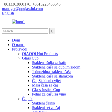
+8613363860176, +8613223455645
manager@qqglassltd.com
English
Dom
O nama
Proizvodi
QiAOQi Hot Products
Glass Cup
Staklena šolja za kafu
Staklena čaša sa duplim zidom
Jednozidna staklena čaša
Staklena čaša sa slamkom
Čaj Stakleni cvijet
Mala čaša za čaj
Glass Justice Cup
Pehar za čašu za vino
Čajnik
Stakleni čajnik
Stakleni set za čaj