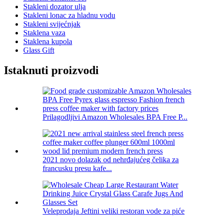
Stakleni dozator ulja
Stakleni lonac za hladnu vodu
Stakleni svijećnjak
Staklena vaza
Staklena kupola
Glass Gift
Istaknuti proizvodi
Prilagodljivi Amazon Wholesales BPA Free P...
2021 novo dolazak od nehrđajućeg čelika za
francusku presu kafe...
Veleprodaja Jeftini veliki restoran vode za piće