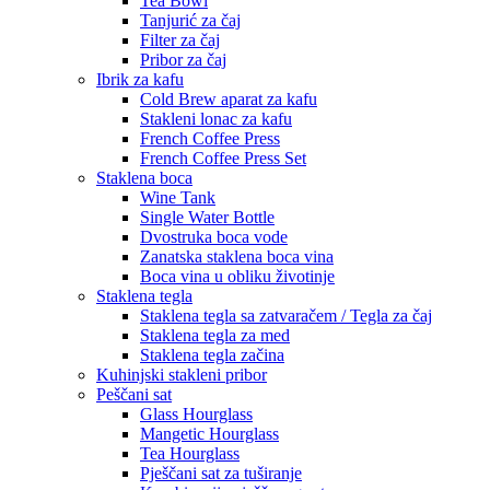
Tea Bowl
Tanjurić za čaj
Filter za čaj
Pribor za čaj
Ibrik za kafu
Cold Brew aparat za kafu
Stakleni lonac za kafu
French Coffee Press
French Coffee Press Set
Staklena boca
Wine Tank
Single Water Bottle
Dvostruka boca vode
Zanatska staklena boca vina
Boca vina u obliku životinje
Staklena tegla
Staklena tegla sa zatvaračem / Tegla za čaj
Staklena tegla za med
Staklena tegla začina
Kuhinjski stakleni pribor
Peščani sat
Glass Hourglass
Mangetic Hourglass
Tea Hourglass
Pješčani sat za tuširanje