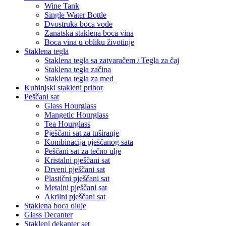
Wine Tank
Single Water Bottle
Dvostruka boca vode
Zanatska staklena boca vina
Boca vina u obliku životinje
Staklena tegla
Staklena tegla sa zatvaračem / Tegla za čaj
Staklena tegla začina
Staklena tegla za med
Kuhinjski stakleni pribor
Peščani sat
Glass Hourglass
Mangetic Hourglass
Tea Hourglass
Pješčani sat za tuširanje
Kombinacija pješčanog sata
Peščani sat za tečno ulje
Kristalni pješčani sat
Drveni pješčani sat
Plastični pješčani sat
Metalni pješčani sat
Akrilni pješčani sat
Staklena boca oluje
Glass Decanter
Stakleni dekanter set