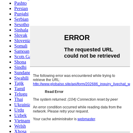
Pashto
Persian
Punjabi
Serbian
Sesotho
Sinhala
Slovak
Slovenian
Somali
Samoan
Scots Gaelic
Shona
Sindhi
Sundanese
Swahili
Tajik
Tamil
Telugu
Thai
Ukrainian
Urdu
Uzbek
Vietnamese
Welsh
Xhosa