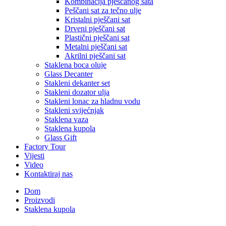
Kombinacija pješčanog sata
Peščani sat za tečno ulje
Kristalni pješčani sat
Drveni pješčani sat
Plastični pješčani sat
Metalni pješčani sat
Akrilni pješčani sat
Staklena boca oluje
Glass Decanter
Stakleni dekanter set
Stakleni dozator ulja
Stakleni lonac za hladnu vodu
Stakleni svijećnjak
Staklena vaza
Staklena kupola
Glass Gift
Factory Tour
Vijesti
Video
Kontaktiraj nas
Dom
Proizvodi
Staklena kupola