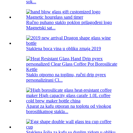
sok...
Ručno puhano staklo poklon prilagođeni logo
Magnetski sat...
Staklena boca vina u obliku zmaja 2019
Staklo otporno na toplinu, ručni drip pyrex
personalizirani Cl...
Aparat za kafu otporan na toplotu od visokog
borosilikatnog stakla...
Staklena šolja za kafu sa duplim zidom u obliku