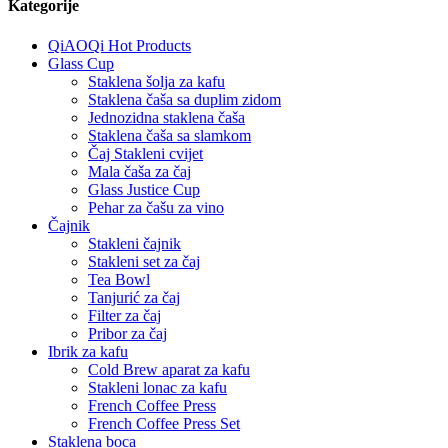
Kategorije
QiAOQi Hot Products
Glass Cup
Staklena šolja za kafu
Staklena čaša sa duplim zidom
Jednozidna staklena čaša
Staklena čaša sa slamkom
Čaj Stakleni cvijet
Mala čaša za čaj
Glass Justice Cup
Pehar za čašu za vino
Čajnik
Stakleni čajnik
Stakleni set za čaj
Tea Bowl
Tanjurić za čaj
Filter za čaj
Pribor za čaj
Ibrik za kafu
Cold Brew aparat za kafu
Stakleni lonac za kafu
French Coffee Press
French Coffee Press Set
Staklena boca