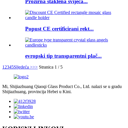
Prozirna staklena svijeća...
Popust CE certificirani rekt...
evropski tip transparentni plač...
1
2
3
4
5
Sljedeća >
>>
Stranica 1 / 5
Mi, Shijiazhuang Qiaoqi Glass Product Co., Ltd. nalazi se u gradu
Shijiazhuang, provincija Hebei u Kini.