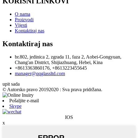
KORISNI LINKOVI
O nama
Proizvodi
Vijesti
Kontaktiraj nas
Kontaktiraj nas
br.802, jedinica 2, zgrada 11, faza 2, Aobei-Gongyuan,
Chang'an District, Shijiazhuang, Hebei, Kina
+8613363860176, +8613223455645
manager@qqglassltd.com
upit sada
© Autorsko pravo 20192020 : Sva prava pridržana.
Pošaljite e-mail
Skype
IOS
x