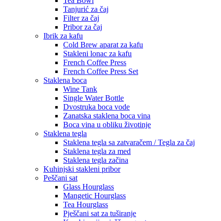
Tea Bowl
Tanjurić za čaj
Filter za čaj
Pribor za čaj
Ibrik za kafu
Cold Brew aparat za kafu
Stakleni lonac za kafu
French Coffee Press
French Coffee Press Set
Staklena boca
Wine Tank
Single Water Bottle
Dvostruka boca vode
Zanatska staklena boca vina
Boca vina u obliku životinje
Staklena tegla
Staklena tegla sa zatvaračem / Tegla za čaj
Staklena tegla za med
Staklena tegla začina
Kuhinjski stakleni pribor
Peščani sat
Glass Hourglass
Mangetic Hourglass
Tea Hourglass
Pješčani sat za tuširanje