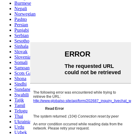
Burmese
Nepali
Norwegian
Pashto
Persian
Punjabi
Serbian
Sesotho
Sinhala
Slovak
Slovenian
Somali
Samoan
Scots Gaelic
Shona
Sindhi
Sundanese
Swahili
Tajik
Tamil
Telugu
Thai
Ukrainian
Urdu
Uzbek