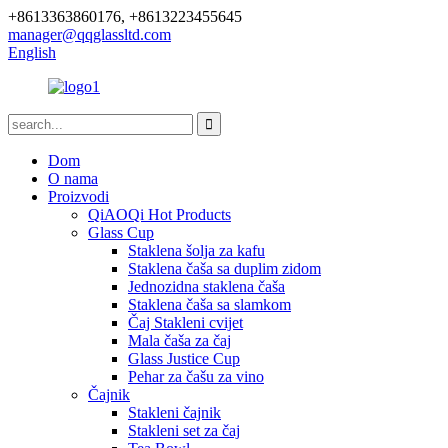
+8613363860176, +8613223455645
manager@qqglassltd.com
English
Dom
O nama
Proizvodi
QiAOQi Hot Products
Glass Cup
Staklena šolja za kafu
Staklena čaša sa duplim zidom
Jednozidna staklena čaša
Staklena čaša sa slamkom
Čaj Stakleni cvijet
Mala čaša za čaj
Glass Justice Cup
Pehar za čašu za vino
Čajnik
Stakleni čajnik
Stakleni set za čaj