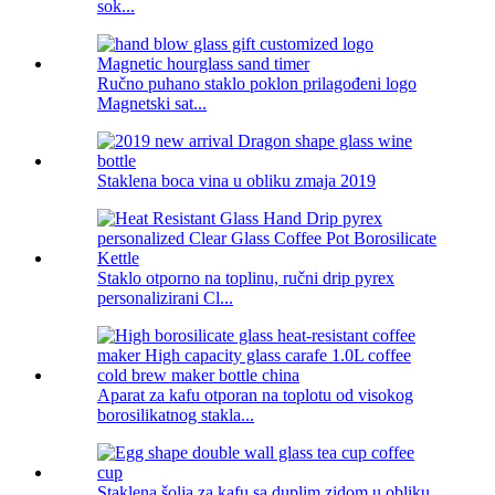
sok...
Ručno puhano staklo poklon prilagođeni logo
Magnetski sat...
Staklena boca vina u obliku zmaja 2019
Staklo otporno na toplinu, ručni drip pyrex
personalizirani Cl...
Aparat za kafu otporan na toplotu od visokog
borosilikatnog stakla...
Staklena šolja za kafu sa duplim zidom u obliku