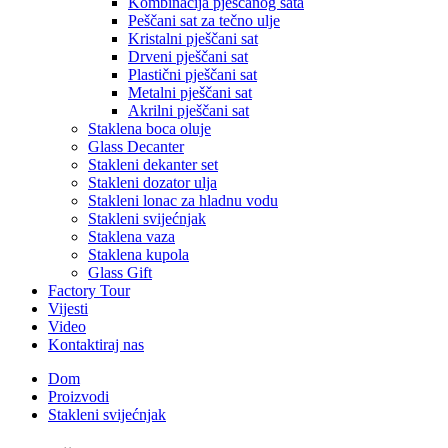
Kombinacija pješčanog sata
Peščani sat za tečno ulje
Kristalni pješčani sat
Drveni pješčani sat
Plastični pješčani sat
Metalni pješčani sat
Akrilni pješčani sat
Staklena boca oluje
Glass Decanter
Stakleni dekanter set
Stakleni dozator ulja
Stakleni lonac za hladnu vodu
Stakleni svijećnjak
Staklena vaza
Staklena kupola
Glass Gift
Factory Tour
Vijesti
Video
Kontaktiraj nas
Dom
Proizvodi
Stakleni svijećnjak