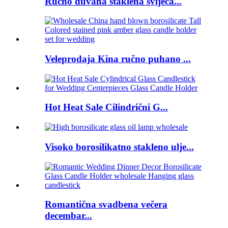
Rucno duvana staklena svijeca...
Veleprodaja Kina ručno puhano ...
Hot Heat Sale Cilindrični G...
Visoko borosilikatno stakleno ulje...
Romantična svadbena večera
decembar...