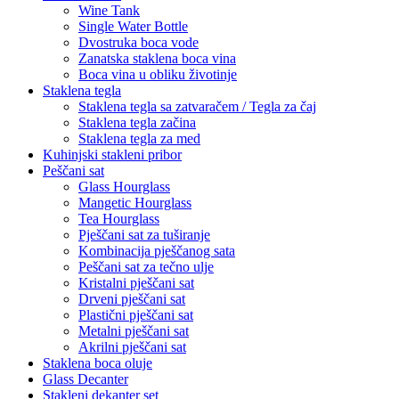
Wine Tank
Single Water Bottle
Dvostruka boca vode
Zanatska staklena boca vina
Boca vina u obliku životinje
Staklena tegla
Staklena tegla sa zatvaračem / Tegla za čaj
Staklena tegla začina
Staklena tegla za med
Kuhinjski stakleni pribor
Peščani sat
Glass Hourglass
Mangetic Hourglass
Tea Hourglass
Pješčani sat za tuširanje
Kombinacija pješčanog sata
Peščani sat za tečno ulje
Kristalni pješčani sat
Drveni pješčani sat
Plastični pješčani sat
Metalni pješčani sat
Akrilni pješčani sat
Staklena boca oluje
Glass Decanter
Stakleni dekanter set