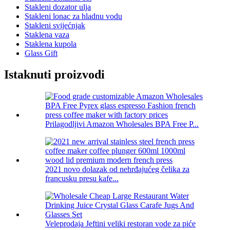
Stakleni dozator ulja
Stakleni lonac za hladnu vodu
Stakleni svijećnjak
Staklena vaza
Staklena kupola
Glass Gift
Istaknuti proizvodi
Prilagodljivi Amazon Wholesales BPA Free P...
2021 novo dolazak od nehrđajućeg čelika za
francusku presu kafe...
Veleprodaja Jeftini veliki restoran vode za piće