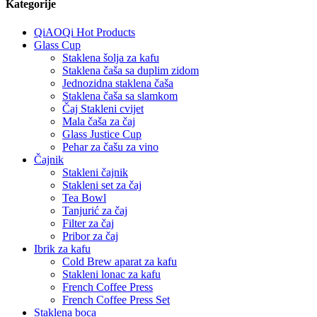
Kategorije
QiAOQi Hot Products
Glass Cup
Staklena šolja za kafu
Staklena čaša sa duplim zidom
Jednozidna staklena čaša
Staklena čaša sa slamkom
Čaj Stakleni cvijet
Mala čaša za čaj
Glass Justice Cup
Pehar za čašu za vino
Čajnik
Stakleni čajnik
Stakleni set za čaj
Tea Bowl
Tanjurić za čaj
Filter za čaj
Pribor za čaj
Ibrik za kafu
Cold Brew aparat za kafu
Stakleni lonac za kafu
French Coffee Press
French Coffee Press Set
Staklena boca