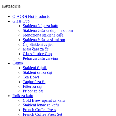
Kategorije
QiAOQi Hot Products
Glass Cup
Staklena šolja za kafu
Staklena čaša sa duplim zidom
Jednozidna staklena čaša
Staklena čaša sa slamkom
Čaj Stakleni cvijet
Mala čaša za čaj
Glass Justice Cup
Pehar za čašu za vino
Čajnik
Stakleni čajnik
Stakleni set za čaj
Tea Bowl
Tanjurić za čaj
Filter za čaj
Pribor za čaj
Ibrik za kafu
Cold Brew aparat za kafu
Stakleni lonac za kafu
French Coffee Press
French Coffee Press Set