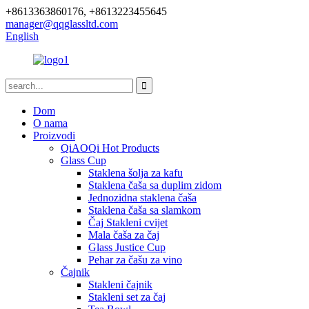
+8613363860176, +8613223455645
manager@qqglassltd.com
English
Dom
O nama
Proizvodi
QiAOQi Hot Products
Glass Cup
Staklena šolja za kafu
Staklena čaša sa duplim zidom
Jednozidna staklena čaša
Staklena čaša sa slamkom
Čaj Stakleni cvijet
Mala čaša za čaj
Glass Justice Cup
Pehar za čašu za vino
Čajnik
Stakleni čajnik
Stakleni set za čaj