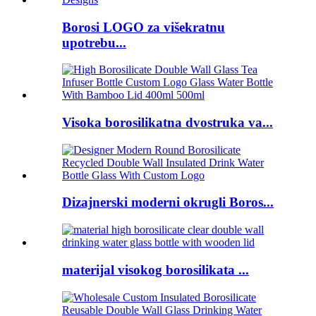
Borosi LOGO za višekratnu
upotrebu...
Visoka borosilikatna dvostruka va...
Dizajnerski moderni okrugli Boros...
materijal visokog borosilikata ...