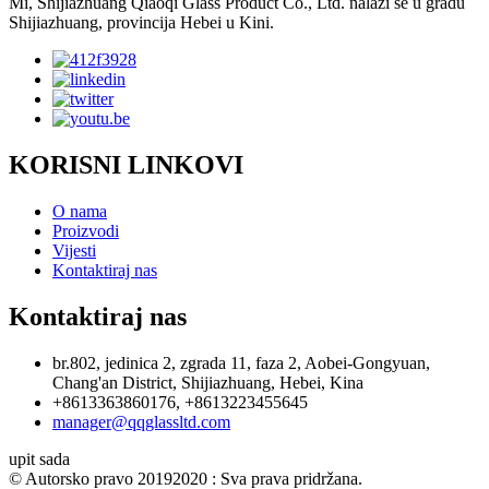
Mi, Shijiazhuang Qiaoqi Glass Product Co., Ltd. nalazi se u gradu
Shijiazhuang, provincija Hebei u Kini.
KORISNI LINKOVI
O nama
Proizvodi
Vijesti
Kontaktiraj nas
Kontaktiraj nas
br.802, jedinica 2, zgrada 11, faza 2, Aobei-Gongyuan,
Chang'an District, Shijiazhuang, Hebei, Kina
+8613363860176, +8613223455645
manager@qqglassltd.com
upit sada
© Autorsko pravo 20192020 : Sva prava pridržana.