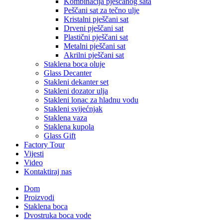
Kombinacija pješčanog sata
Peščani sat za tečno ulje
Kristalni pješčani sat
Drveni pješčani sat
Plastični pješčani sat
Metalni pješčani sat
Akrilni pješčani sat
Staklena boca oluje
Glass Decanter
Stakleni dekanter set
Stakleni dozator ulja
Stakleni lonac za hladnu vodu
Stakleni svijećnjak
Staklena vaza
Staklena kupola
Glass Gift
Factory Tour
Vijesti
Video
Kontaktiraj nas
Dom
Proizvodi
Staklena boca
Dvostruka boca vode