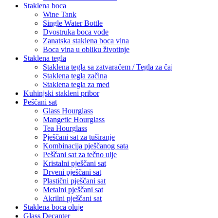
Staklena boca
Wine Tank
Single Water Bottle
Dvostruka boca vode
Zanatska staklena boca vina
Boca vina u obliku životinje
Staklena tegla
Staklena tegla sa zatvaračem / Tegla za čaj
Staklena tegla začina
Staklena tegla za med
Kuhinjski stakleni pribor
Peščani sat
Glass Hourglass
Mangetic Hourglass
Tea Hourglass
Pješčani sat za tuširanje
Kombinacija pješčanog sata
Peščani sat za tečno ulje
Kristalni pješčani sat
Drveni pješčani sat
Plastični pješčani sat
Metalni pješčani sat
Akrilni pješčani sat
Staklena boca oluje
Glass Decanter