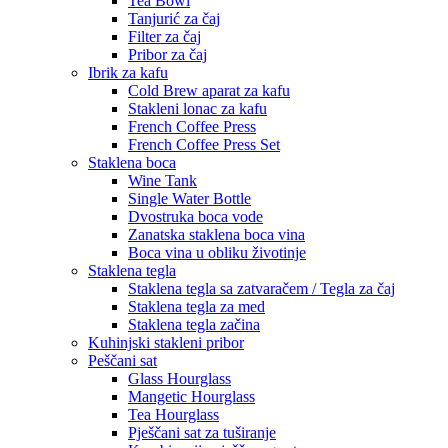
Tea Bowl
Tanjurić za čaj
Filter za čaj
Pribor za čaj
Ibrik za kafu
Cold Brew aparat za kafu
Stakleni lonac za kafu
French Coffee Press
French Coffee Press Set
Staklena boca
Wine Tank
Single Water Bottle
Dvostruka boca vode
Zanatska staklena boca vina
Boca vina u obliku životinje
Staklena tegla
Staklena tegla sa zatvaračem / Tegla za čaj
Staklena tegla za med
Staklena tegla začina
Kuhinjski stakleni pribor
Peščani sat
Glass Hourglass
Mangetic Hourglass
Tea Hourglass
Pješčani sat za tuširanje