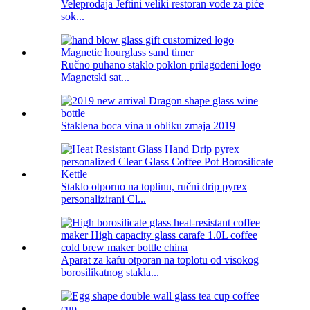
Veleprodaja Jeftini veliki restoran vode za piće
sok...
Ručno puhano staklo poklon prilagođeni logo
Magnetski sat...
Staklena boca vina u obliku zmaja 2019
Staklo otporno na toplinu, ručni drip pyrex
personalizirani Cl...
Aparat za kafu otporan na toplotu od visokog
borosilikatnog stakla...