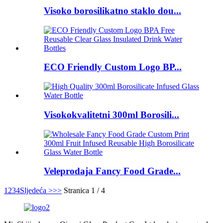
Visoko borosilikatno staklo dou...
ECO Friendly Custom Logo BP...
Visokokvalitetni 300ml Borosili...
Veleprodaja Fancy Food Grade...
1
2
3
4
Sljedeća >
>>
Stranica 1 / 4