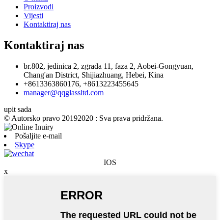
Proizvodi
Vijesti
Kontaktiraj nas
Kontaktiraj nas
br.802, jedinica 2, zgrada 11, faza 2, Aobei-Gongyuan,
Chang'an District, Shijiazhuang, Hebei, Kina
+8613363860176, +8613223455645
manager@qqglassltd.com
upit sada
© Autorsko pravo 20192020 : Sva prava pridržana.
Pošaljite e-mail
Skype
IOS
x