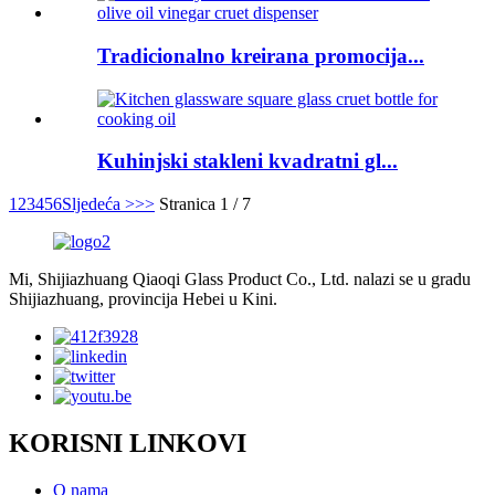
Tradicionalno kreirana promocija...
Kuhinjski stakleni kvadratni gl...
1
2
3
4
5
6
Sljedeća >
>>
Stranica 1 / 7
Mi, Shijiazhuang Qiaoqi Glass Product Co., Ltd. nalazi se u gradu
Shijiazhuang, provincija Hebei u Kini.
KORISNI LINKOVI
O nama