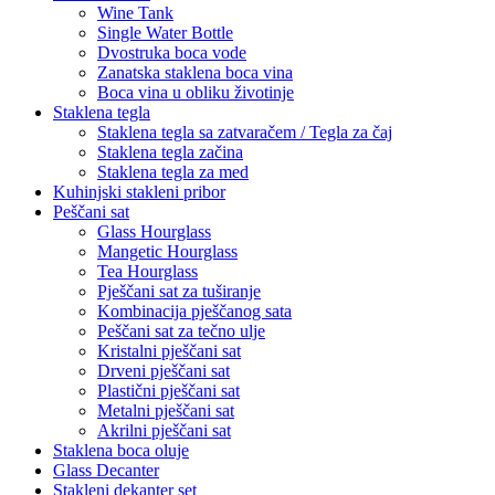
Wine Tank
Single Water Bottle
Dvostruka boca vode
Zanatska staklena boca vina
Boca vina u obliku životinje
Staklena tegla
Staklena tegla sa zatvaračem / Tegla za čaj
Staklena tegla začina
Staklena tegla za med
Kuhinjski stakleni pribor
Peščani sat
Glass Hourglass
Mangetic Hourglass
Tea Hourglass
Pješčani sat za tuširanje
Kombinacija pješčanog sata
Peščani sat za tečno ulje
Kristalni pješčani sat
Drveni pješčani sat
Plastični pješčani sat
Metalni pješčani sat
Akrilni pješčani sat
Staklena boca oluje
Glass Decanter
Stakleni dekanter set