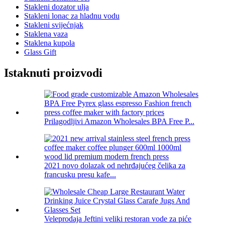
Stakleni dozator ulja
Stakleni lonac za hladnu vodu
Stakleni svijećnjak
Staklena vaza
Staklena kupola
Glass Gift
Istaknuti proizvodi
Prilagodljivi Amazon Wholesales BPA Free P...
2021 novo dolazak od nehrđajućeg čelika za
francusku presu kafe...
Veleprodaja Jeftini veliki restoran vode za piće