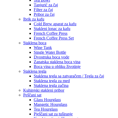
Tea Bowl
Tanjurić za čaj
Filter za čaj
Pribor za čaj
Ibrik za kafu
Cold Brew aparat za kafu
Stakleni lonac za kafu
French Coffee Press
French Coffee Press Set
Staklena boca
Wine Tank
Single Water Bottle
Dvostruka boca vode
Zanatska staklena boca vina
Boca vina u obliku životinje
Staklena tegla
Staklena tegla sa zatvaračem / Tegla za čaj
Staklena tegla za med
Staklena tegla začina
Kuhinjski stakleni pribor
Peščani sat
Glass Hourglass
Mangetic Hourglass
Tea Hourglass
Pješčani sat za tuširanje