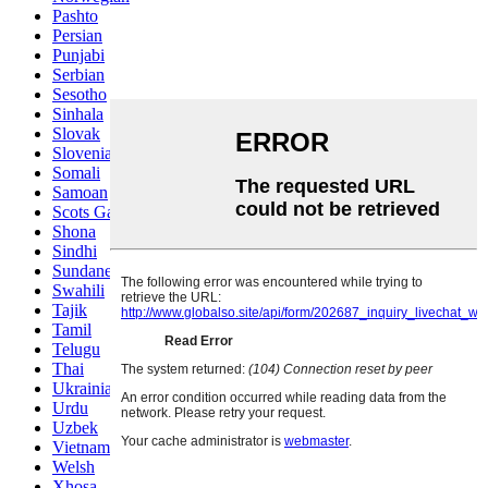
Pashto
Persian
Punjabi
Serbian
Sesotho
Sinhala
Slovak
Slovenian
Somali
Samoan
Scots Gaelic
Shona
Sindhi
Sundanese
Swahili
Tajik
Tamil
Telugu
Thai
Ukrainian
Urdu
Uzbek
Vietnamese
Welsh
Xhosa