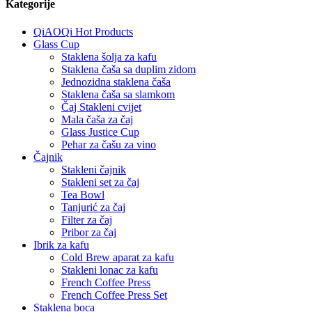
Kategorije
QiAOQi Hot Products
Glass Cup
Staklena šolja za kafu
Staklena čaša sa duplim zidom
Jednozidna staklena čaša
Staklena čaša sa slamkom
Čaj Stakleni cvijet
Mala čaša za čaj
Glass Justice Cup
Pehar za čašu za vino
Čajnik
Stakleni čajnik
Stakleni set za čaj
Tea Bowl
Tanjurić za čaj
Filter za čaj
Pribor za čaj
Ibrik za kafu
Cold Brew aparat za kafu
Stakleni lonac za kafu
French Coffee Press
French Coffee Press Set
Staklena boca