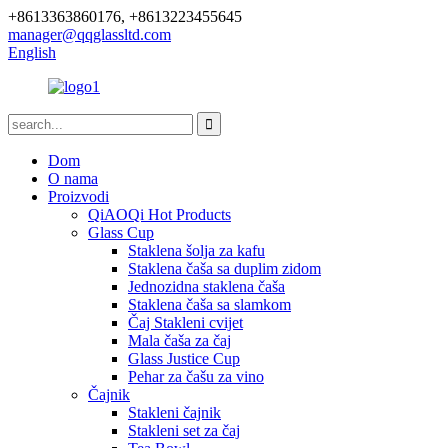
+8613363860176, +8613223455645
manager@qqglassltd.com
English
Dom
O nama
Proizvodi
QiAOQi Hot Products
Glass Cup
Staklena šolja za kafu
Staklena čaša sa duplim zidom
Jednozidna staklena čaša
Staklena čaša sa slamkom
Čaj Stakleni cvijet
Mala čaša za čaj
Glass Justice Cup
Pehar za čašu za vino
Čajnik
Stakleni čajnik
Stakleni set za čaj