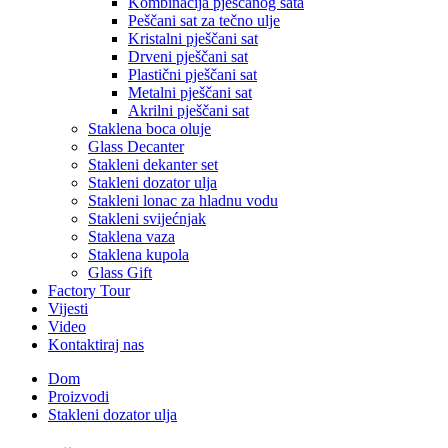
Kombinacija pješčanog sata
Peščani sat za tečno ulje
Kristalni pješčani sat
Drveni pješčani sat
Plastični pješčani sat
Metalni pješčani sat
Akrilni pješčani sat
Staklena boca oluje
Glass Decanter
Stakleni dekanter set
Stakleni dozator ulja
Stakleni lonac za hladnu vodu
Stakleni svijećnjak
Staklena vaza
Staklena kupola
Glass Gift
Factory Tour
Vijesti
Video
Kontaktiraj nas
Dom
Proizvodi
Stakleni dozator ulja