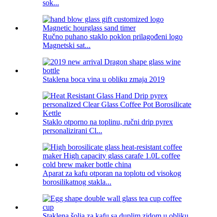
sok...
Ručno puhano staklo poklon prilagođeni logo
Magnetski sat...
Staklena boca vina u obliku zmaja 2019
Staklo otporno na toplinu, ručni drip pyrex
personalizirani Cl...
Aparat za kafu otporan na toplotu od visokog
borosilikatnog stakla...
Staklena šolja za kafu sa duplim zidom u obliku