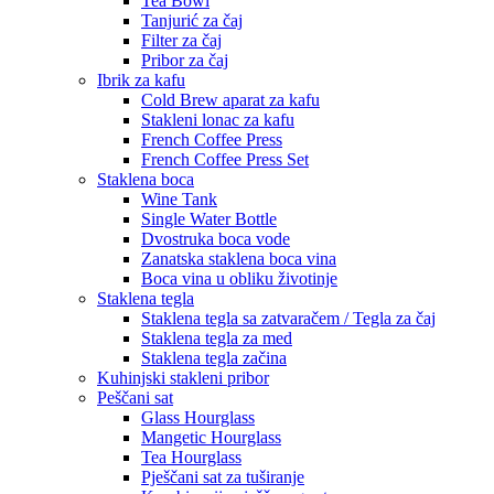
Tea Bowl
Tanjurić za čaj
Filter za čaj
Pribor za čaj
Ibrik za kafu
Cold Brew aparat za kafu
Stakleni lonac za kafu
French Coffee Press
French Coffee Press Set
Staklena boca
Wine Tank
Single Water Bottle
Dvostruka boca vode
Zanatska staklena boca vina
Boca vina u obliku životinje
Staklena tegla
Staklena tegla sa zatvaračem / Tegla za čaj
Staklena tegla za med
Staklena tegla začina
Kuhinjski stakleni pribor
Peščani sat
Glass Hourglass
Mangetic Hourglass
Tea Hourglass
Pješčani sat za tuširanje