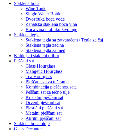
Staklena boca
Wine Tank
Single Water Bottle
Dvostruka boca vode
Zanatska staklena boca vina
Boca vina u obliku životinje
Staklena tegla
Staklena tegla sa zatvaračem / Tegla za čaj
Staklena tegla začina
Staklena tegla za med
Kuhinjski stakleni pribor
Peščani sat
Glass Hourglass
Mangetic Hourglass
Tea Hourglass
Pješčani sat za tuširanje
Kombinacija pješčanog sata
Peščani sat za tečno ulje
Kristalni pješčani sat
Drveni pješčani sat
Plastični pješčani sat
Metalni pješčani sat
Akrilni pješčani sat
Staklena boca oluje
Glass Decanter