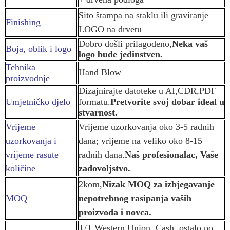
Sito štampa na staklu ili graviranje
Finishing
LOGO na drvetu
Dobro došli prilagođeno,
Neka vaš
Boja, oblik i logo
logo bude jedinstven.
Tehnika
Hand Blow
proizvodnje
Dizajnirajte datoteke u AI,CDR,PDF
Umjetničko djelo
formatu.
Pretvorite svoj dobar ideal u
stvarnost.
Vrijeme
Vrijeme uzorkovanja oko 3-5 radnih
uzorkovanja i
dana; vrijeme na veliko oko 8-15
vrijeme rasute
radnih dana.
Naš profesionalac, Vaše
količine
zadovoljstvo.
2kom,
Nizak MOQ za izbjegavanje
MOQ
nepotrebnog rasipanja vaših
proizvoda i novca.
T/T,Western Union, Cash, ostalo po