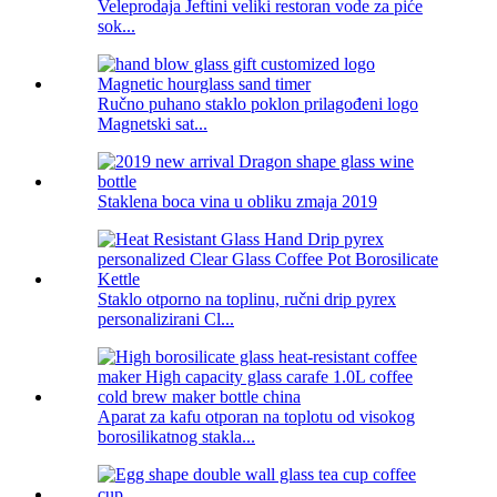
Veleprodaja Jeftini veliki restoran vode za piće
sok...
Ručno puhano staklo poklon prilagođeni logo
Magnetski sat...
Staklena boca vina u obliku zmaja 2019
Staklo otporno na toplinu, ručni drip pyrex
personalizirani Cl...
Aparat za kafu otporan na toplotu od visokog
borosilikatnog stakla...