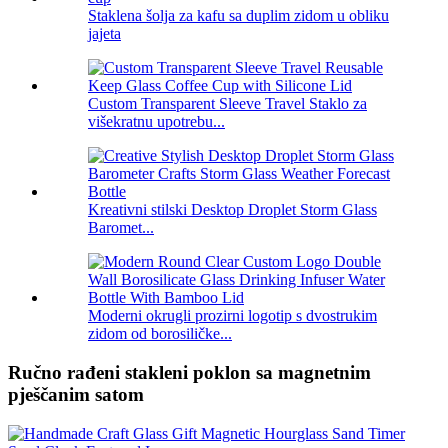
Staklena šolja za kafu sa duplim zidom u obliku
jajeta
Custom Transparent Sleeve Travel Staklo za
višekratnu upotrebu...
Kreativni stilski Desktop Droplet Storm Glass
Baromet...
Moderni okrugli prozirni logotip s dvostrukim
zidom od borosiličke...
Ručno rađeni stakleni poklon sa magnetnim
pješčanim satom