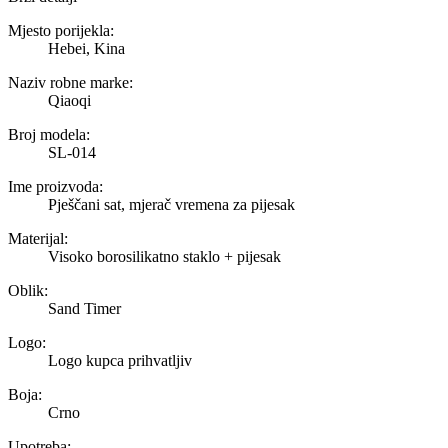
Mjesto porijekla:
Hebei, Kina
Naziv robne marke:
Qiaoqi
Broj modela:
SL-014
Ime proizvoda:
Pješčani sat, mjerač vremena za pijesak
Materijal:
Visoko borosilikatno staklo + pijesak
Oblik:
Sand Timer
Logo:
Logo kupca prihvatljiv
Boja:
Crno
Upotreba: