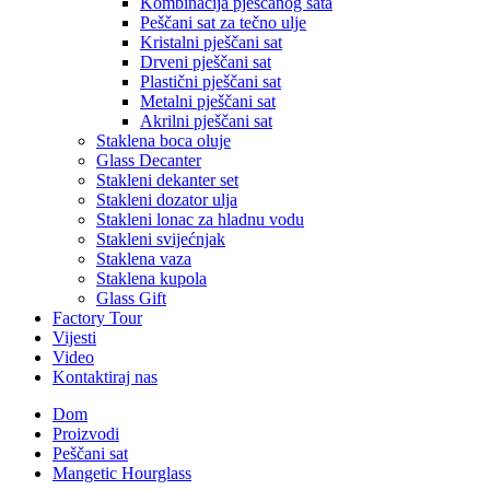
Kombinacija pješčanog sata
Peščani sat za tečno ulje
Kristalni pješčani sat
Drveni pješčani sat
Plastični pješčani sat
Metalni pješčani sat
Akrilni pješčani sat
Staklena boca oluje
Glass Decanter
Stakleni dekanter set
Stakleni dozator ulja
Stakleni lonac za hladnu vodu
Stakleni svijećnjak
Staklena vaza
Staklena kupola
Glass Gift
Factory Tour
Vijesti
Video
Kontaktiraj nas
Dom
Proizvodi
Peščani sat
Mangetic Hourglass