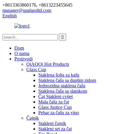
+8613363860176, +8613223455645
manager@qqglassltd.com
English
Dom
O nama
Proizvodi
QiAOQi Hot Products
Glass Cup
Staklena šolja za kafu
Staklena čaša sa duplim zidom
Jednozidna staklena čaša
Staklena čaša sa slamkom
Čaj Stakleni cvijet
Mala čaša za čaj
Glass Justice Cup
Pehar za čašu za vino
Čajnik
Stakleni čajnik
Stakleni set za čaj