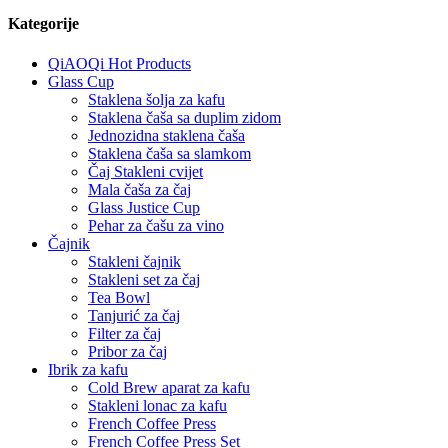
Kategorije
QiAOQi Hot Products
Glass Cup
Staklena šolja za kafu
Staklena čaša sa duplim zidom
Jednozidna staklena čaša
Staklena čaša sa slamkom
Čaj Stakleni cvijet
Mala čaša za čaj
Glass Justice Cup
Pehar za čašu za vino
Čajnik
Stakleni čajnik
Stakleni set za čaj
Tea Bowl
Tanjurić za čaj
Filter za čaj
Pribor za čaj
Ibrik za kafu
Cold Brew aparat za kafu
Stakleni lonac za kafu
French Coffee Press
French Coffee Press Set