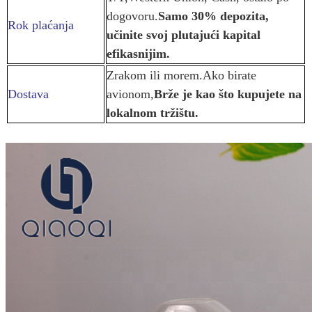
dogovoru.
Samo 30% depozita,
Rok plaćanja
učinite svoj plutajući kapital
efikasnijim.
Zrakom ili morem.Ako birate
Dostava
avionom,
Brže je kao što kupujete na
lokalnom tržištu.