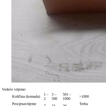
Vodeće vrijeme
:
1 –
3 –
501 –
Količina (komada)
>1000
2
500
1000
Procjenavrijeme
Treba
7
15
20