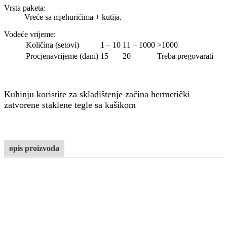
Vrsta paketa:
Vreće sa mjehurićima + kutija.
Vodeće vrijeme
:
Količina (setovi)
1 – 10
11 – 1000
>1000
Procjenavrijeme (dani)
15
20
Treba pregovarati
Kuhinju koristite za skladištenje začina hermetički
zatvorene staklene tegle sa kašikom
opis proizvoda