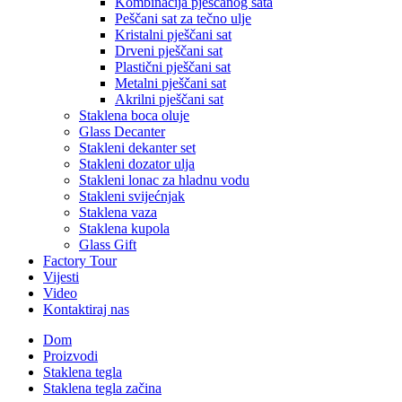
Kombinacija pješčanog sata
Peščani sat za tečno ulje
Kristalni pješčani sat
Drveni pješčani sat
Plastični pješčani sat
Metalni pješčani sat
Akrilni pješčani sat
Staklena boca oluje
Glass Decanter
Stakleni dekanter set
Stakleni dozator ulja
Stakleni lonac za hladnu vodu
Stakleni svijećnjak
Staklena vaza
Staklena kupola
Glass Gift
Factory Tour
Vijesti
Video
Kontaktiraj nas
Dom
Proizvodi
Staklena tegla
Staklena tegla začina