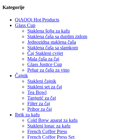
Kategorije
QiAOQi Hot Products
Glass Cup
Staklena šolja za kafu
Staklena čaša sa duplim zidom
Jednozidna staklena čaša
Staklena čaša sa slamkom
Čaj Stakleni cvijet
Mala čaša za čaj
Glass Justice Cup
Pehar za čašu za vino
Čajnik
Stakleni čajnik
Stakleni set za čaj
Tea Bowl
Tanjurić za čaj
Filter za čaj
Pribor za čaj
Ibrik za kafu
Cold Brew aparat za kafu
Stakleni lonac za kafu
French Coffee Press
French Coffee Press Set