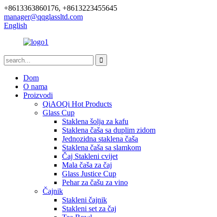
+8613363860176, +8613223455645
manager@qqglassltd.com
English
Dom
O nama
Proizvodi
QiAOQi Hot Products
Glass Cup
Staklena šolja za kafu
Staklena čaša sa duplim zidom
Jednozidna staklena čaša
Staklena čaša sa slamkom
Čaj Stakleni cvijet
Mala čaša za čaj
Glass Justice Cup
Pehar za čašu za vino
Čajnik
Stakleni čajnik
Stakleni set za čaj