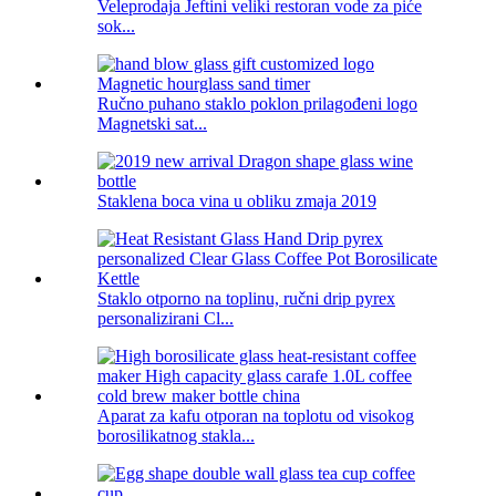
Veleprodaja Jeftini veliki restoran vode za piće
sok...
Ručno puhano staklo poklon prilagođeni logo
Magnetski sat...
Staklena boca vina u obliku zmaja 2019
Staklo otporno na toplinu, ručni drip pyrex
personalizirani Cl...
Aparat za kafu otporan na toplotu od visokog
borosilikatnog stakla...