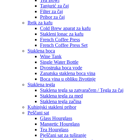
Tea Bowl
Tanjurić za čaj
Filter za čaj
Pribor za čaj
Ibrik za kafu
Cold Brew aparat za kafu
Stakleni lonac za kafu
French Coffee Press
French Coffee Press Set
Staklena boca
Wine Tank
Single Water Bottle
Dvostruka boca vode
Zanatska staklena boca vina
Boca vina u obliku životinje
Staklena tegla
Staklena tegla sa zatvaračem / Tegla za čaj
Staklena tegla za med
Staklena tegla začina
Kuhinjski stakleni pribor
Peščani sat
Glass Hourglass
Mangetic Hourglass
Tea Hourglass
Pješčani sat za tuširanje