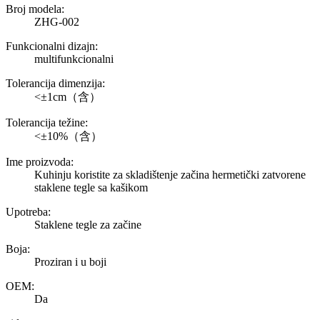
Broj modela:
ZHG-002
Funkcionalni dizajn:
multifunkcionalni
Tolerancija dimenzija:
<±1cm（含）
Tolerancija težine:
<±10%（含）
Ime proizvoda:
Kuhinju koristite za skladištenje začina hermetički zatvorene
staklene tegle sa kašikom
Upotreba:
Staklene tegle za začine
Boja:
Proziran i u boji
OEM:
Da