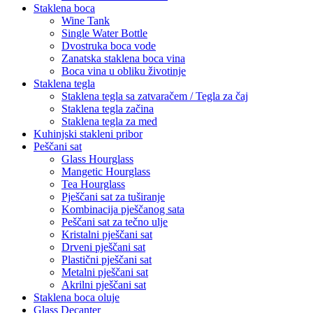
Staklena boca
Wine Tank
Single Water Bottle
Dvostruka boca vode
Zanatska staklena boca vina
Boca vina u obliku životinje
Staklena tegla
Staklena tegla sa zatvaračem / Tegla za čaj
Staklena tegla začina
Staklena tegla za med
Kuhinjski stakleni pribor
Peščani sat
Glass Hourglass
Mangetic Hourglass
Tea Hourglass
Pješčani sat za tuširanje
Kombinacija pješčanog sata
Peščani sat za tečno ulje
Kristalni pješčani sat
Drveni pješčani sat
Plastični pješčani sat
Metalni pješčani sat
Akrilni pješčani sat
Staklena boca oluje
Glass Decanter